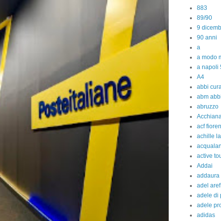
883
89/90
9 dicem
90 anni
a
a modo m
a napoli 
A4
abbi cura
abm abb
abruzzo
Acchiana
acf fiore
achille l
acquala
active to
Addai
addaura
adel aref
adele di
adele pr
adidas