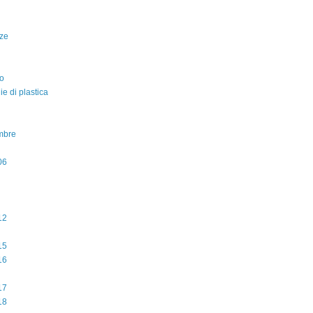
ze
o
lie di plastica
mbre
06
12
15
16
17
18