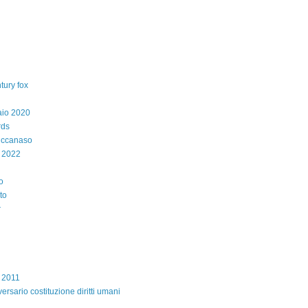
tury fox
aio 2020
rds
iccanaso
 2022
o
to
r
e 2011
ersario costituzione diritti umani