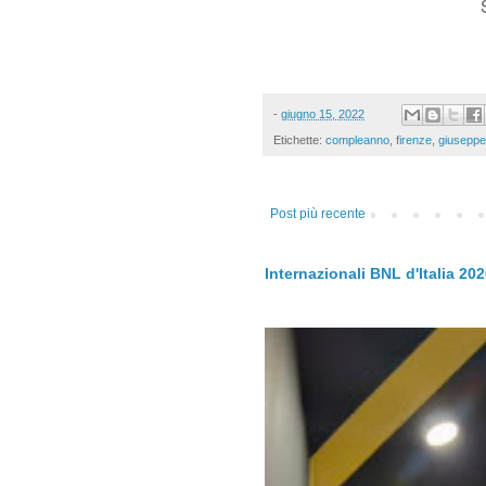
-
giugno 15, 2022
Etichette:
compleanno
,
firenze
,
giuseppe
Post più recente
Internazionali BNL d'Italia 20
.