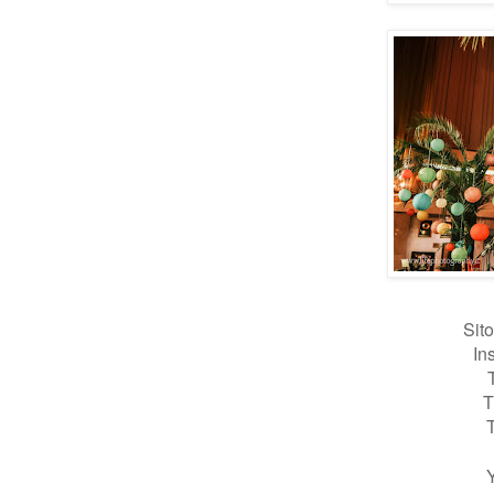
Sit
In
T
T