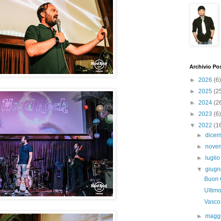
Archivio Po
►
2026
(6)
►
2025
(2
►
2024
(2
►
2023
(6)
▼
2022
(1
►
dice
►
nove
►
lugli
▼
giug
Buon 
Ultimo
Vasco
►
magg