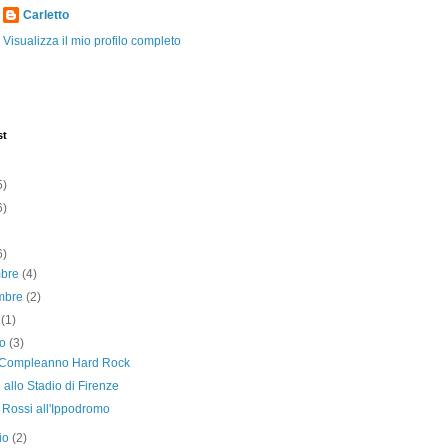
Carletto
Visualizza il mio profilo completo
st
5)
6)
6)
mbre
(4)
mbre
(2)
o
(1)
no
(3)
Compleanno Hard Rock
 allo Stadio di Firenze
 Rossi all'Ippodromo
io
(2)