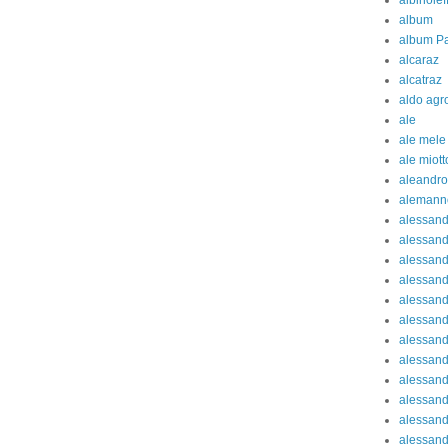
albinolef
album
album Pa
alcaraz
alcatraz
aldo agr
ale
ale mele
ale miott
aleandro
alemann
alessan
alessand
alessand
alessan
alessand
alessand
alessand
alessand
alessand
alessand
alessand
alessand