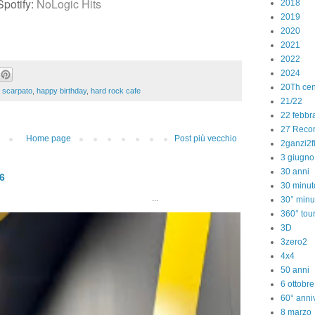
Spotify:
NoLogic Hits
2018
2019
2020
2021
2022
2024
20Th cen
 scarpato
,
happy birthday
,
hard rock cafe
21/22
22 febbr
27 Reco
Home page
Post più vecchio
2ganzi2f
3 giugno
30 anni
26
30 minut
..
30° minu
360° tou
3D
3zero2
4x4
50 anni
6 ottobr
60° anniv
8 marzo