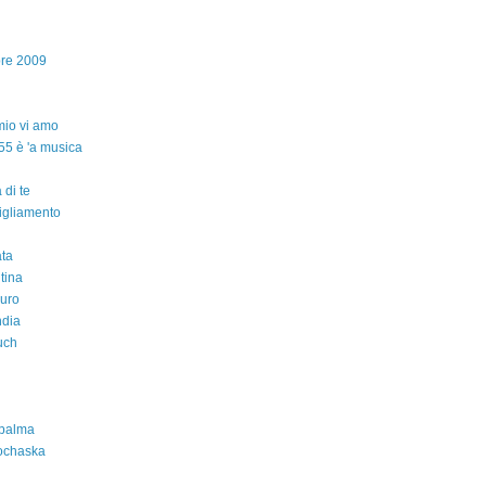
bre 2009
io vi amo
55 è 'a musica
 di te
igliamento
ta
ntina
auro
ndia
uch
 palma
ochaska