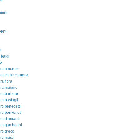
fe
nini
oppi
o
 baldi
o
dra amoroso
ra chiacchiaretta
ra flora
dra maggio
ro barbero
ro bastagli
ro benedetti
ro benvenuti
ro diamanti
ro gamberini
ro greco
ro masti