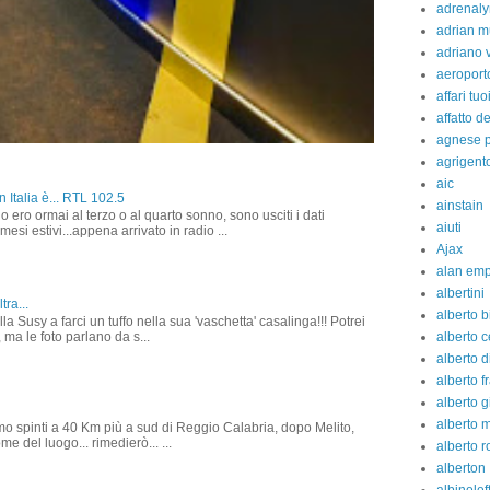
adrenaly
adrian m
adriano 
aeroport
affari tuo
affatto d
agnese p
agrigent
aic
 Italia è... RTL 102.5
ainstain
o ero ormai al terzo o al quarto sonno, sono usciti i dati
aiuti
 mesi estivi...appena arrivato in radio ...
Ajax
alan em
albertini
tra...
alberto b
la Susy a farci un tuffo nella sua 'vaschetta' casalinga!!! Potrei
 ma le foto parlano da s...
alberto c
alberto d
alberto fr
alberto g
alberto 
amo spinti a 40 Km più a sud di Reggio Calabria, dopo Melito,
e del luogo... rimedierò... ...
alberto 
alberton