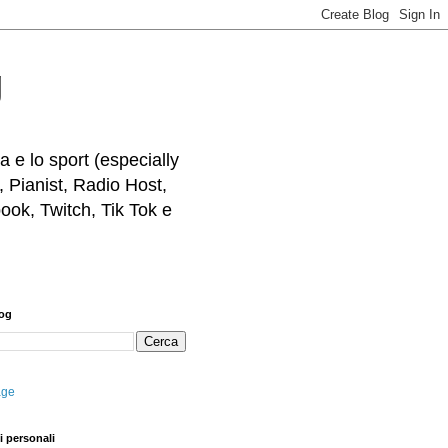
g
 e lo sport (especially
, Pianist, Radio Host,
ook, Twitch, Tik Tok e
log
age
i personali