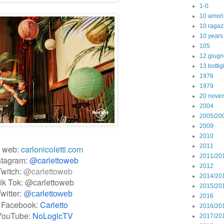
1-0
10 amori
10 ragaz
10 years
105
12 giugn
13 bottig
1976
1979
20 nove
2004
2005/20
2009
2010
2011
o web:
carlonicoletti.com
2011/20
stagram:
@carlettoweb
2012
Twitch:
@carlettoweb
2014/20
ik Tok: @carlettoweb
2015/20
witter:
@carlettoweb
2016
Facebook:
Carletto
2016/20
YouTube:
NoLogicTV
2017/20