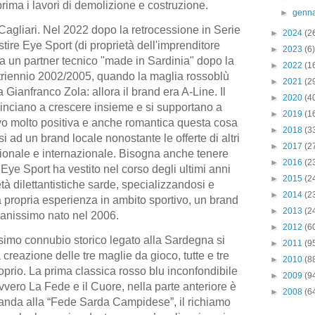
prima i lavori di demolizione e costruzione.
►
genn
Cagliari. Nel 2022 dopo la retrocessione in Serie
►
2024
(2
stire Eye Sport (di proprietà dell'imprenditore
►
2023
(6)
a un partner tecnico "made in Sardinia" dopo la
►
2022
(1
 triennio 2002/2005, quando la maglia rossoblù
►
2021
(2
ianfranco Zola: allora il brand era A-Line. Il
►
2020
(4
inciano a crescere insieme e si supportano a
►
2019
(1
o molto positiva e anche romantica questa cosa
►
2018
(3
si ad un brand locale nonostante le offerte di altri
►
2017
(2
azionale e internazionale. Bisogna anche tenere
►
2016
(2
 Eye Sport ha vestito nel corso degli ultimi anni
►
2015
(2
tà dilettantistiche sarde, specializzandosi e
►
2014
(2
 propria esperienza in ambito sportivo, un brand
►
2013
(2
anissimo nato nel 2006.
►
2012
(6
imo connubio storico legato alla Sardegna si
►
2011
(9
 creazione delle tre maglie da gioco, tutte e tre
►
2010
(8
roprio. La prima classica rosso blu inconfondibile
►
2009
(9
ovvero La Fede e il Cuore, nella parte anteriore è
►
2008
(6
imanda alla “Fede Sarda Campidese”, il richiamo