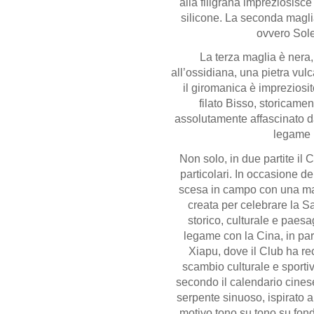
alla filigrana impreziosisc
silicone. La seconda maglia
ovvero Sole
La terza maglia è nera
all’ossidiana, una pietra vulc
il giromanica è impreziosit
filato Bisso, storicamen
assolutamente affascinato da
legame i
Non solo, in due partite il 
particolari. In occasione del
scesa in campo con una magl
creata per celebrare la S
storico, culturale e paesa
legame con la Cina, in part
Xiapu, dove il Club ha r
scambio culturale e sportiv
secondo il calendario cinese
serpente sinuoso, ispirato a
motivo tono su tono su fondo