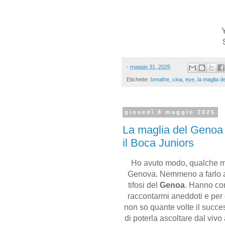
-
maggio 31, 2025
Etichette:
breathe
,
cina
,
eye
,
la maglia de
giovedì 8 maggio 2025
La maglia del Genoa - 
il Boca Juniors
Ho avuto modo, qualche mes
Genova. Nemmeno a farlo ap
tifosi del
Genoa
. Hanno com
raccontarmi aneddoti e per 
non so quante volte il succe
di poterla ascoltare dal vivo