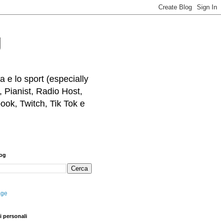
g
 e lo sport (especially
, Pianist, Radio Host,
ook, Twitch, Tik Tok e
log
age
i personali