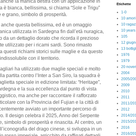
e anche la manica destra con un’applicazione in
Etichette
 è bianca, bellissima, si chiama “Sole e Trigu”
1-0
 e grano, simbolo di prosperità.
10 amori
10 ragaz
, anche questa bellissima, ed è un omaggio
10 years
anica utilizzata in Sardegna fin dall’età nuragica,
105
o da un dettaglio dorato che ricorda il prezioso
12 giugn
te utilizzato per i ricami sardi. Sono rimasto
13 bottig
 questi richiami storici sulle maglie e da questo
1976
ndissolubile con il territorio.
1979
20 nove
Cagliari ha utilizzato due maglie speciali e molto
2004
la partita contro l’Inter a San Siro, la squadra è
2005/20
ietta speciale in edizione limitata: “Heritage”,
2009
ardegna e la sua eccellenza dal punto di vista
2010
ggistico, ma anche per raccontare il rafforzato
2011
icolare con la Provincia del Fujian e la città di
2011/20
ecentemente avviato un importante percorso di
2012
o. Il design celebra il 2025, Anno del Serpente
2014/20
2015/20
, simbolo di prosperità e rinascita. Al centro, un
2016
ll’iconografia del drago cinese, si sviluppa in un
2016/20
 rosso imperiale, arricchito da raffinati dettagli