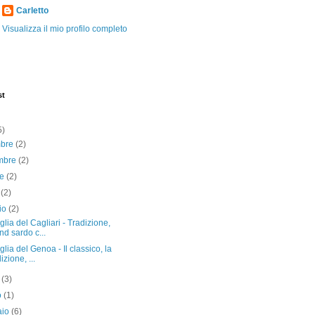
Carletto
Visualizza il mio profilo completo
st
5)
mbre
(2)
mbre
(2)
re
(2)
o
(2)
io
(2)
lia del Cagliari - Tradizione,
nd sardo c...
lia del Genoa - Il classico, la
izione, ...
e
(3)
o
(1)
aio
(6)