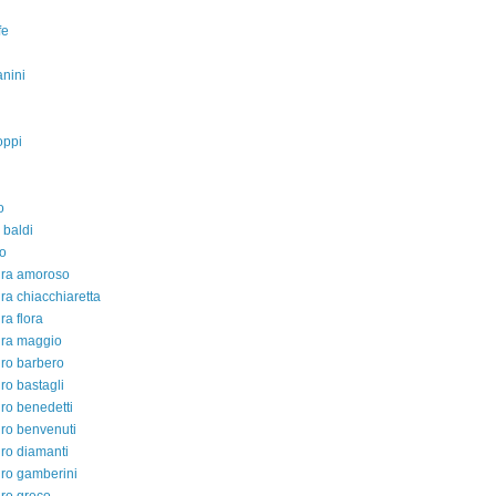
fe
nini
oppi
o
 baldi
o
dra amoroso
ra chiacchiaretta
ra flora
dra maggio
ro barbero
ro bastagli
ro benedetti
ro benvenuti
ro diamanti
ro gamberini