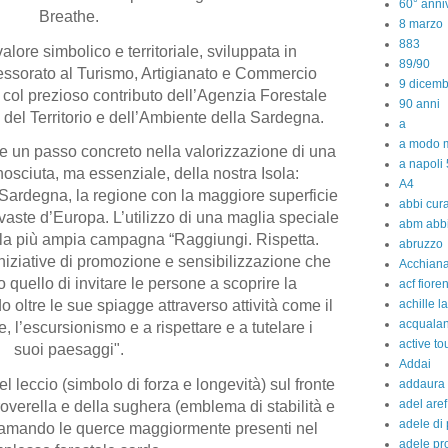
60° anniv
Breathe.
8 marzo
883
valore simbolico e territoriale, sviluppata in
89/90
essorato al Turismo, Artigianato e Commercio
9 dicem
col prezioso contributo dell’Agenzia Forestale
90 anni
del Territorio e dell’Ambiente della Sardegna.
a
a modo m
e un passo concreto nella valorizzazione di una
a napoli 
sciuta, ma essenziale, della nostra Isola:
A4
 Sardegna, la regione con la maggiore superficie
abbi cura
iù vaste d’Europa. L’utilizzo di una maglia speciale
abm abb
della più ampia campagna “Raggiungi. Rispetta.
abruzzo
iniziative di promozione e sensibilizzazione che
Acchiana
quello di invitare le persone a scoprire la
acf fiore
achille l
oltre le sue spiagge attraverso attività come il
acquala
, l’escursionismo e a rispettare e a tutelare i
active to
suoi paesaggi".
Addai
del leccio (simbolo di forza e longevità) sul fronte
addaura
adel aref
roverella e della sughera (emblema di stabilità e
adele di
chiamando le querce maggiormente presenti nel
adele pr