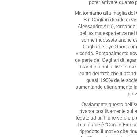
poter arrivare quanto 
Ma torniamo alla maglia del 
B il Cagliari decide di ve
Alessandro Ariu), tornando 
bellissima esperienza nel
venne indossata anche da G
Cagliari e Eye Sport com
vicenda. Personalmente trov
da parte del Cagliari di legar
brand più noti a livello n
conto del fatto che il brand
quasi il 90% delle socie
aumentando ulteriormente la
giov
Ovviamente questo belliss
riversa positivamente sulla
legate ad un filone vero e p
il cui nome è “Coru e Fidi” 
riprodotto il motivo che r