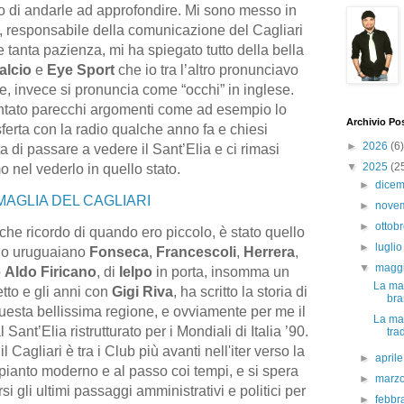
 di andarle ad approfondire. Mi sono messo in
, responsabile della comunicazione del Cagliari
e tanta pazienza, mi ha spiegato tutto della bella
alcio
e
Eye Sport
che io tra l’altro pronunciavo
e, invece si pronuncia come “occhi” in inglese.
ntato parecchi argomenti come ad esempio lo
Archivio Po
sferta con la radio qualche anno fa e chiesi
►
2026
(6)
a di passare a vedere il Sant’Elia e ci rimasi
▼
2025
(2
o nel vederlo in quello stato.
►
dice
MAGLIA DEL CAGLIARI
►
nove
►
ottob
 che ricordo di quando ero piccolo, è stato quello
►
lugli
rio uruguaiano
Fonseca
,
Francescoli
,
Herrera
,
▼
magg
o
Aldo Firicano
, di
Ielpo
in porta, insomma un
La mag
etto e gli anni con
Gigi Riva
, ha scritto la storia di
bra
questa bellissima regione, e ovviamente per me il
La mag
Sant’Elia ristrutturato per i Mondiali di Italia ’90.
trad
 Cagliari è tra i Club più avanti nell'iter verso la
►
april
pianto moderno e al passo coi tempi, e si spera
►
marz
 gli ultimi passaggi amministrativi e politici per
►
febbr