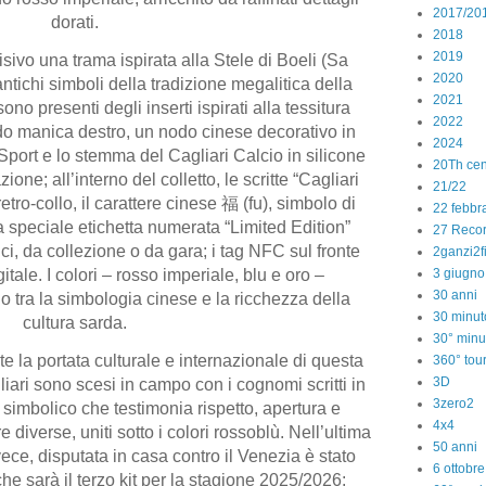
2017/20
dorati.
2018
2019
isivo una trama ispirata alla Stele di Boeli (Sa
2020
ntichi simboli della tradizione megalitica della
2021
o presenti degli inserti ispirati alla tessitura
2022
rdo manica destro, un nodo cinese decorativo in
2024
 Sport e lo stemma del Cagliari Calcio in silicone
20Th cen
ione; all’interno del colletto, le scritte “Cagliari
21/22
etro-collo, il carattere cinese 福 (fu), simbolo di
22 febbr
 speciale etichetta numerata “Limited Edition”
27 Reco
tici, da collezione o da gara; i tag NFC sul fronte
2ganzi2f
3 giugno
itale. I colori – rosso imperiale, blu e oro –
30 anni
 tra la simbologia cinese e la ricchezza della
30 minut
cultura sarda.
30° minu
te la portata culturale e internazionale di questa
360° tou
3D
gliari sono scesi in campo con i cognomi scritti in
3zero2
o simbolico che testimonia rispetto, apertura e
4x4
e diverse, uniti sotto i colori rossoblù. Nell’ultima
50 anni
ece, disputata in casa contro il Venezia è stato
6 ottobr
e sarà il terzo kit per la stagione 2025/2026: