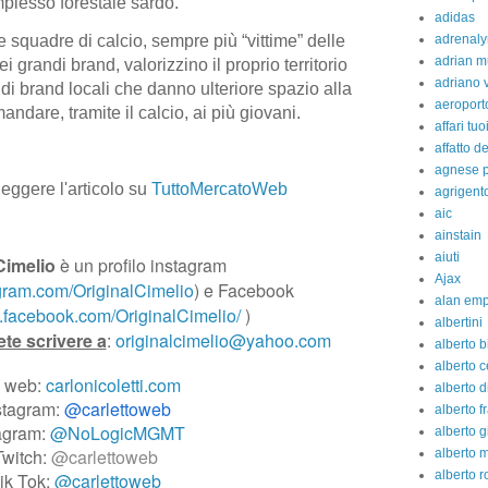
plesso forestale sardo.
adidas
adrenaly
 squadre di calcio, sempre più “vittime” delle
adrian m
 grandi brand, valorizzino il proprio territorio
adriano 
i brand locali che danno ulteriore spazio alla
aeroport
andare, tramite il calcio, ai più giovani.
affari tuo
affatto d
agnese p
leggere l'articolo su
TuttoMercatoWeb
agrigent
aic
ainstain
aiuti
Cimelio
è un profilo instagram
Ajax
gram.com/OriginalCimelio
) e Facebook
alan em
.facebook.com/OriginalCimelio/
)
albertini
ete scrivere a
:
originalcimelio@yahoo.com
alberto b
alberto c
o web:
carlonicoletti.com
alberto d
stagram:
@carlettoweb
alberto fr
agram:
@NoLogicMGMT
alberto g
Twitch:
@carlettoweb
alberto 
alberto 
ik Tok:
@carlettoweb