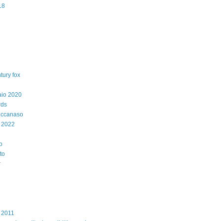
18
tury fox
aio 2020
rds
iccanaso
 2022
o
to
r
e 2011