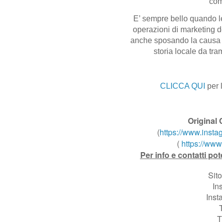
com
E’ sempre bello quando le
operazioni di marketing dei
anche sposando la causa d
storia locale da tram
CLICCA QUI
per 
Original 
(
https://www.insta
(
https://www
Per info e contatti pot
Sit
In
Inst
T