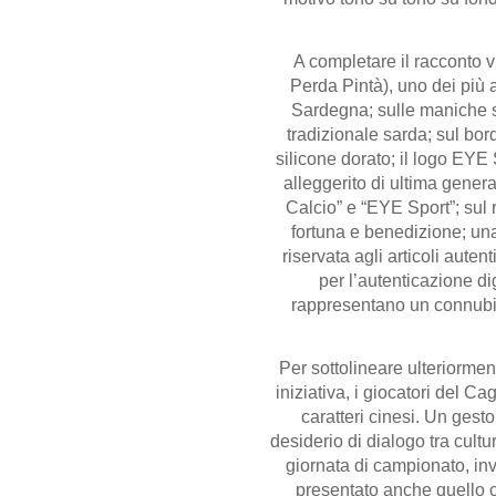
A completare il racconto v
Perda Pintà), uno dei più a
Sardegna; sulle maniche son
tradizionale sarda; sul bo
silicone dorato; il logo EYE
alleggerito di ultima generaz
Calcio” e “EYE Sport”; sul r
fortuna e benedizione; una
riservata agli articoli auten
per l’autenticazione dig
rappresentano un connubio
Per sottolineare ulteriormen
iniziativa, i giocatori del Ca
caratteri cinesi. Un gest
desiderio di dialogo tra cultur
giornata di campionato, inv
presentato anche quello ch