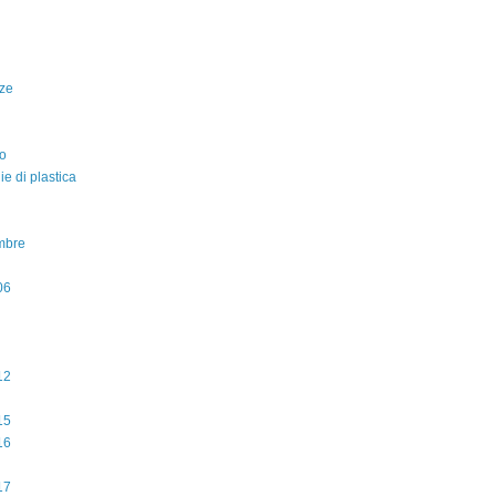
ze
o
lie di plastica
mbre
06
12
15
16
17