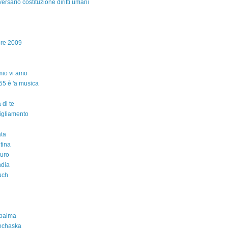
ersario costituzione diritti umani
bre 2009
io vi amo
55 è 'a musica
 di te
igliamento
ta
ntina
auro
ndia
uch
 palma
ochaska