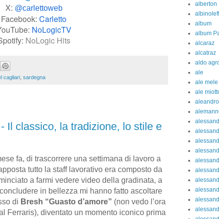
alberton
X:
@carlettoweb
albinolef
Facebook:
Carletto
album
YouTube:
NoLogicTV
album Pa
Spotify:
NoLogic Hits
alcaraz
alcatraz
aldo agr
ale
l cagliari
,
sardegna
ale mele
ale miott
aleandro
alemann
alessan
Il classico, la tradizione, lo stile e
alessand
alessand
alessan
e fa, di trascorrere una settimana di lavoro a
alessand
posta tutto la staff lavorativo era composto da
alessand
inciato a farmi vedere video della gradinata, a
alessand
alessand
concludere in bellezza mi hanno fatto ascoltare
alessand
sso di
Bresh “Guasto d’amore”
(non vedo l’ora
alessand
 al Ferraris), diventato un momento iconico prima