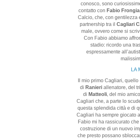
conosco, sono curiosissimo
contatto con
Fabio Frongia
Calcio, che, con gentilezza 
partnership tra il
Cagliari C
male, ovvero come si scriv
Con Fabio abbiamo affro
stadio: ricordo una tra
espressamente all’autist
malissim
LA 
Il mio primo Cagliari, quello
di
Ranieri
allenatore, del t
di
Matteoli
, del mio amic
Cagliari che, a parte lo scud
questa splendida città e di 
Cagliari ha sempre giocato al 
Fabio mi ha rassicurato che il
costruzione di un nuovo im
che presto possano sbloccarsi