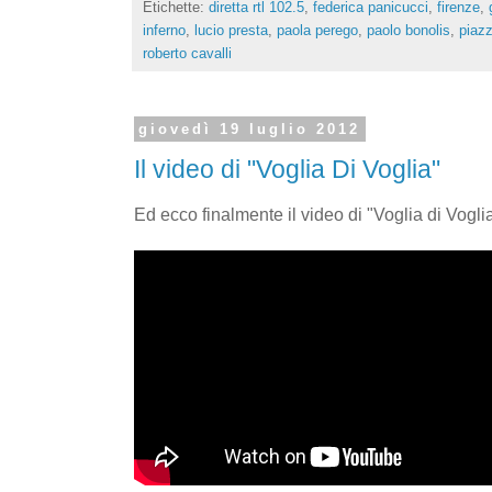
Etichette:
diretta rtl 102.5
,
federica panicucci
,
firenze
,
inferno
,
lucio presta
,
paola perego
,
paolo bonolis
,
piaz
roberto cavalli
giovedì 19 luglio 2012
Il video di "Voglia Di Voglia"
Ed ecco finalmente il video di "Voglia di Vogli