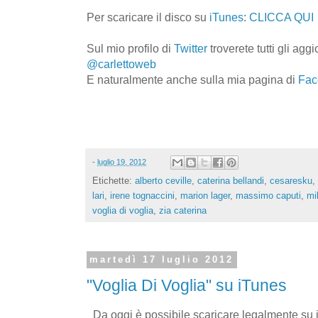
Per scaricare il disco su
iTunes
:
CLICCA QUI
Sul mio profilo di
Twitter
troverete tutti gli agg
@carlettoweb
E naturalmente anche sulla mia pagina di
Fac
-
luglio 19, 2012
Etichette:
alberto ceville
,
caterina bellandi
,
cesaresku
,
lari
,
irene tognaccini
,
marion lager
,
massimo caputi
,
mi
voglia di voglia
,
zia caterina
martedì 17 luglio 2012
"Voglia Di Voglia" su iTunes
Da oggi è possibile scaricare legalmente su iT