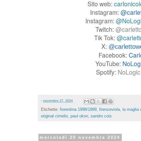
Sito web:
carlonicol
Instagram:
@carle
Instagram:
@NoLog
Twitch:
@carlett
Tik Tok:
@carlet
X:
@carlettow
Facebook:
Carl
YouTube:
NoLog
Spotify:
NoLogic 
-
novembre 27, 2024
Etichette:
fiorentina 1998/1999
,
firenzeviola
,
la maglia 
original cimelio
,
paul okon
,
sandro cois
mercoledì 20 novembre 2024