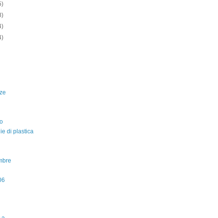
5)
8)
4)
4)
ze
o
lie di plastica
mbre
06