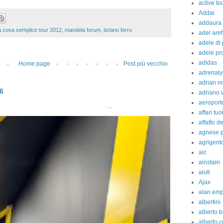
active to
Addai
addaura
a cosa semplice tour 2012
,
mandela forum
,
tiziano ferro
adel aref
adele di
adele pr
adidas
Home page
Post più vecchio
adrenaly
adrian m
26
adriano 
aeroport
..
affari tuo
affatto d
agnese p
agrigent
aic
ainstain
aiuti
Ajax
alan em
albertini
alberto b
alberto c