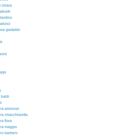
i chiara
aticelli
ilardino
malusci
rosa gastaldo
fe
nini
oppi
o
 baldi
o
dra amoroso
ra chiacchiaretta
ra flora
dra maggio
ro barbero