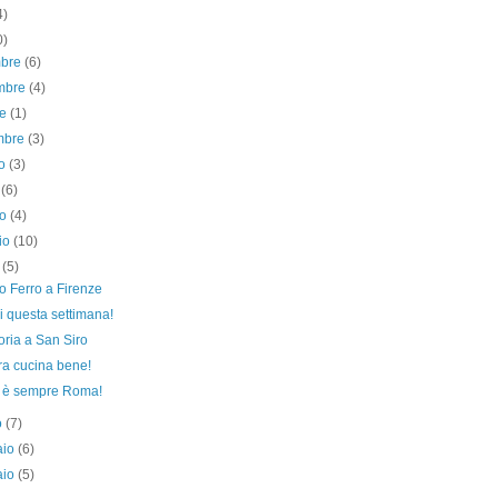
4)
0)
mbre
(6)
mbre
(4)
re
(1)
embre
(3)
to
(3)
o
(6)
no
(4)
io
(10)
e
(5)
o Ferro a Firenze
i questa settimana!
toria a San Siro
ra cucina bene!
è sempre Roma!
o
(7)
aio
(6)
aio
(5)