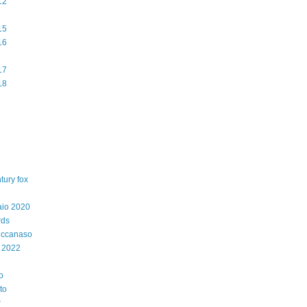
12
15
16
17
18
tury fox
aio 2020
rds
iccanaso
 2022
o
to
r