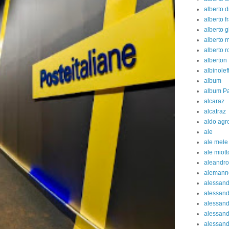
alberto d
alberto fr
alberto g
alberto 
alberto 
alberton
albinolef
album
album Pa
alcaraz
alcatraz
aldo agr
ale
ale mele
ale miott
aleandro
alemann
alessan
alessand
alessand
alessan
alessand