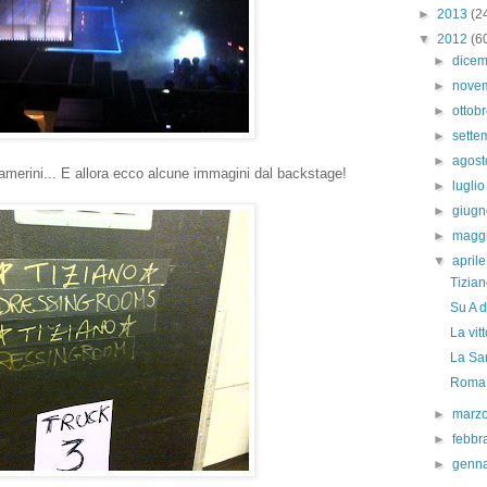
►
2013
(2
▼
2012
(6
►
dice
►
nove
►
ottob
►
sett
►
agos
merini... E allora ecco alcune immagini dal backstage!
►
lugli
►
giug
►
magg
▼
april
Tizian
Su A d
La vit
La Sa
Roma 
►
marz
►
febbr
►
genn