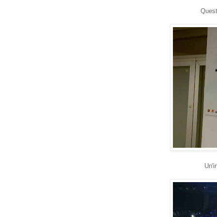
Quest
Un'i