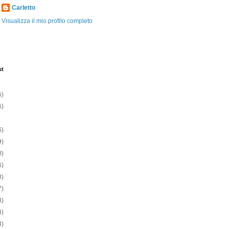
Carletto
Visualizza il mio profilo completo
st
5)
6)
6)
9)
0)
6)
3)
7)
3)
4)
3)