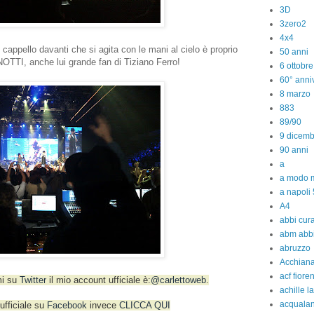
3D
3zero2
4x4
 cappello davanti che si agita con le mani al cielo è proprio
50 anni
OTTI, anche lui grande fan di Tiziano Ferro!
6 ottobr
60° anniv
8 marzo
883
89/90
9 dicem
90 anni
a
a modo m
a napoli 
A4
abbi cura
abm abb
abruzzo
Acchiana
acf fiore
mi su
Twitter
il mio account ufficiale è:
@carlettoweb
.
achille l
acquala
ufficiale su
Facebook
invece
CLICCA QUI