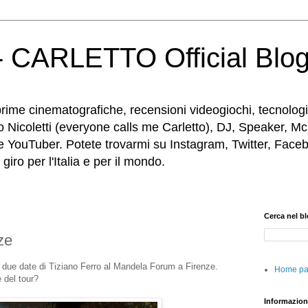
 CARLETTO Official Blo
rime cinematografiche, recensioni videogiochi, tecnologia
o Nicoletti (everyone calls me Carletto), DJ, Speaker, Mc
e YouTuber. Potete trovarmi su Instagram, Twitter, Faceb
iro per l'Italia e per il mondo.
Cerca nel b
ze
e due date di Tizian
o Ferro al Mandela Forum a Firenze.
Home p
e del tour?
Informazion