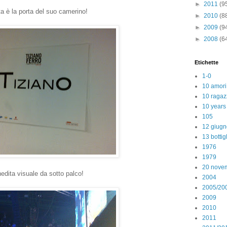
►
2011
(9
a è la porta del suo camerino!
►
2010
(8
►
2009
(9
►
2008
(6
Etichette
1-0
10 amori
10 ragaz
10 years
105
12 giugn
13 bottig
1976
1979
20 nove
nedita visuale da sotto palco!
2004
2005/20
2009
2010
2011