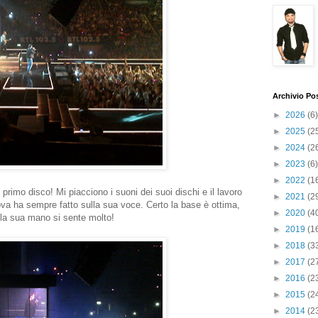
Archivio Po
►
2026
(6)
►
2025
(2
►
2024
(2
►
2023
(6)
►
2022
(1
 primo disco! Mi piacciono i suoni dei suoi dischi e il lavoro
►
2021
(2
va ha sempre fatto sulla sua voce. Certo la base è ottima,
►
2020
(4
la sua mano si sente molto!
►
2019
(1
►
2018
(3
►
2017
(2
►
2016
(2
►
2015
(2
►
2014
(2