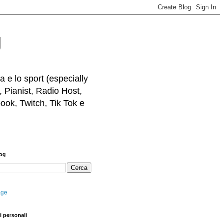
g
 e lo sport (especially
, Pianist, Radio Host,
ook, Twitch, Tik Tok e
log
age
i personali