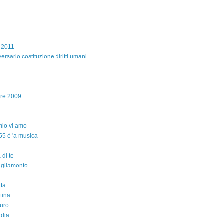
e 2011
ersario costituzione diritti umani
bre 2009
io vi amo
55 è 'a musica
 di te
igliamento
ta
ntina
auro
ndia