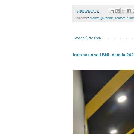
-
aprile 26, 2012
Etichette:
firenze
,
jovanotti
,
l'amore è un
Post più recente
Internazionali BNL d'Italia 20
.