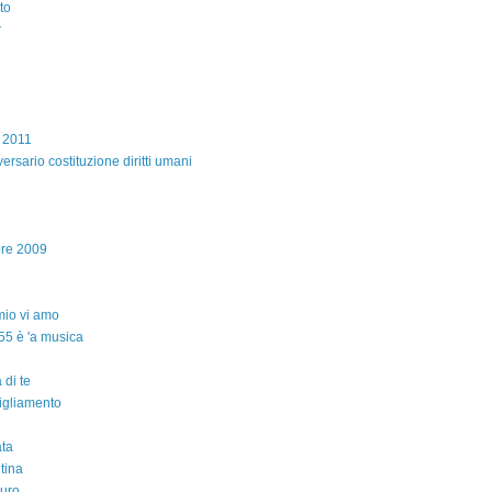
to
r
e 2011
ersario costituzione diritti umani
bre 2009
io vi amo
55 è 'a musica
 di te
igliamento
ta
ntina
auro