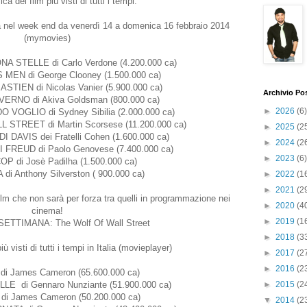
ica dei film più visti di tutti i tempi.
talia nel week end da venerdì 14 a domenica 16 febbraio 2014
(mymovies)
 STELLE di Carlo Verdone (4.200.000 ca)
EN di George Clooney (1.500.000 ca)
STIEN di Nicolas Vanier (5.900.000 ca)
Archivio Po
VERNO di Akiva Goldsman (800.000 ca)
►
2026
(6)
VOGLIO di Sydney Sibilia (2.000.000 ca)
STREET di Martin Scorsese (11.200.000 ca)
►
2025
(2
 DAVIS dei Fratelli Cohen (1.600.000 ca)
►
2024
(2
 FREUD di Paolo Genovese (7.400.000 ca)
►
2023
(6)
P di Josè Padilha (1.500.000 ca)
di Anthony Silverston ( 900.000 ca)
►
2022
(1
►
2021
(2
ilm che non sarà per forza tra quelli in programmazione nei
►
2020
(4
cinema!
►
2019
(1
ETTIMANA: The Wolf Of Wall Street
►
2018
(3
iù visti di tutti i tempi in Italia (movieplayer)
►
2017
(2
►
2016
(2
di James Cameron (65.600.000 ca)
LE di Gennaro Nunziante (51.900.000 ca)
►
2015
(2
 di James Cameron (50.200.000 ca)
▼
2014
(2