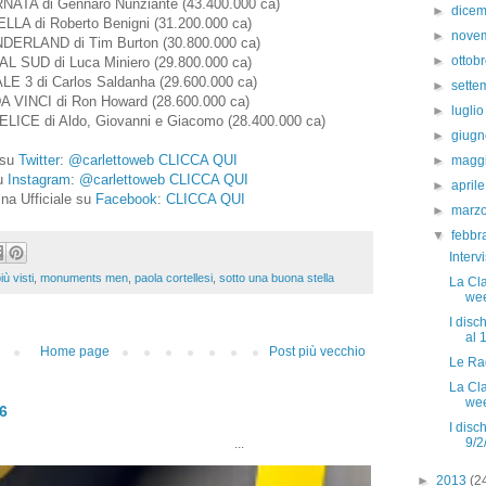
ATA di Gennaro Nunziante (43.400.000 ca)
►
dice
ELLA di Roberto Benigni (31.200.000 ca)
►
nove
DERLAND di Tim Burton (30.800.000 ca)
►
ottob
L SUD di Luca Miniero (29.800.000 ca)
LE 3 di Carlos Saldanha (29.600.000 ca)
►
sett
A VINCI di Ron Howard (28.600.000 ca)
►
lugli
ICE di Aldo, Giovanni e Giacomo (28.400.000 ca)
►
giug
 su
Twitter
:
@carlettoweb
CLICCA QUI
►
magg
su
Instagram
:
@carlettoweb
CLICCA QUI
►
april
na Ufficiale su
Facebook
:
CLICCA QUI
►
marz
▼
febbr
Interv
iù visti
,
monuments men
,
paola cortellesi
,
sotto una buona stella
La Clas
wee
I disc
al 1
Home page
Post più vecchio
Le Rad
La Clas
wee
26
I disch
9/2
..
►
2013
(2