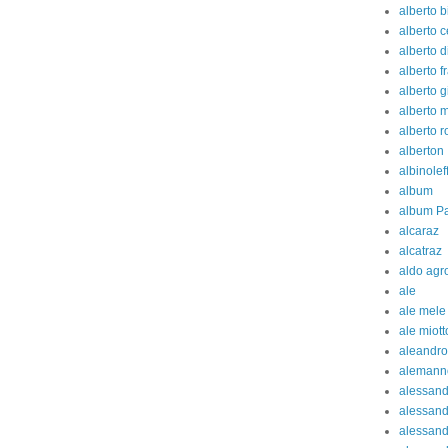
alberto b
alberto c
alberto d
alberto fr
alberto g
alberto 
alberto 
alberton
albinolef
album
album Pa
alcaraz
alcatraz
aldo agr
ale
ale mele
ale miott
aleandro
alemann
alessan
alessand
alessand