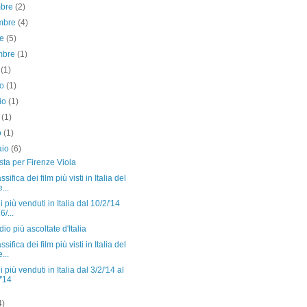
mbre
(2)
mbre
(4)
re
(5)
embre
(1)
o
(1)
no
(1)
io
(1)
e
(1)
o
(1)
aio
(6)
ista per Firenze Viola
sifica dei film più visti in Italia del
...
hi più venduti in Italia dal 10/2/'14
6/...
io più ascoltate d'Italia
sifica dei film più visti in Italia del
...
i più venduti in Italia dal 3/2/'14 al
/'14
4)