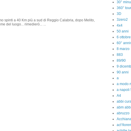
30° minu
360° tou
3D
3zero2
amo spinti a 40 Km più a sud di Reggio Calabria, dopo Melito,
e del luogo... rimedierò... ...
4x4
50 anni
6 ottobr
60° anniv
8 marzo
883
89/90
9 dicem
90 anni
a
a modo m
a napoli 
A4
abbi cura
abm abb
abruzzo
Acchiana
acf fiore
achille l