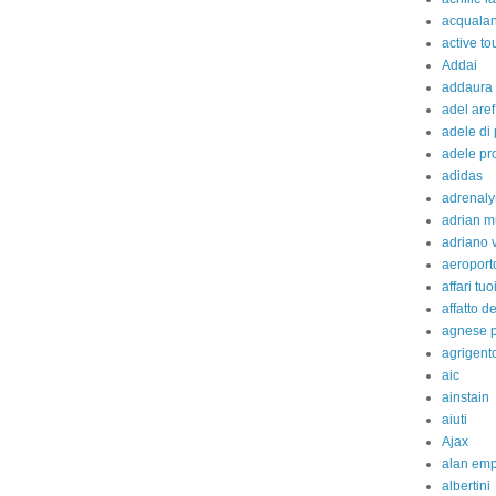
acquala
active to
Addai
addaura
adel aref
adele di
adele pr
adidas
adrenaly
adrian m
adriano 
aeroport
affari tuo
affatto d
agnese p
agrigent
aic
ainstain
aiuti
Ajax
alan em
albertini