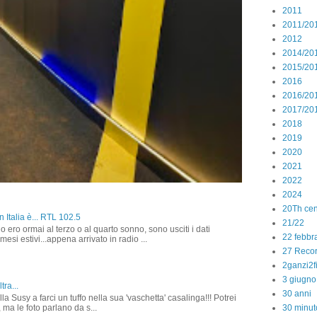
2011
2011/20
2012
2014/20
2015/20
2016
2016/20
2017/20
2018
2019
2020
2021
2022
2024
20Th cen
 Italia è... RTL 102.5
21/22
o ero ormai al terzo o al quarto sonno, sono usciti i dati
22 febbr
 mesi estivi...appena arrivato in radio ...
27 Reco
2ganzi2f
3 giugno
tra...
30 anni
la Susy a farci un tuffo nella sua 'vaschetta' casalinga!!! Potrei
 ma le foto parlano da s...
30 minut