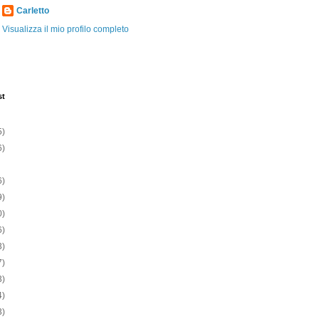
Carletto
Visualizza il mio profilo completo
st
5)
6)
6)
9)
0)
6)
3)
7)
3)
4)
3)