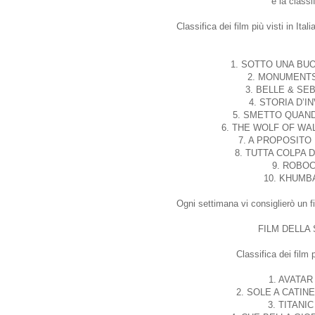
è la classif
Classifica dei film più visti in I
1. SOTTO UNA BUONA
2. MONUMENTS M
3. BELLE & SEBA
4. STORIA D’IN
5. SMETTO QUANDO 
6. THE WOLF OF WALL 
7. A PROPOSITO DI
8. TUTTA COLPA DI
9. ROBOCO
10. KHUMBA 
Ogni settimana vi consiglierò un f
FILM DELLA S
Classifica dei film p
1. AVATAR 
2. SOLE A CATINEL
3. TITANIC