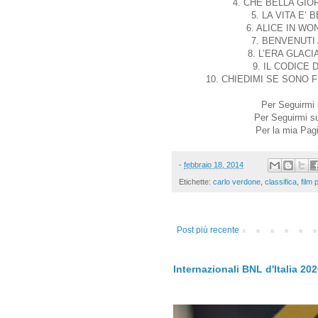
4. CHE BELLA GIORN
5. LA VITA E’ B
6. ALICE IN WON
7. BENVENUTI A
8. L’ERA GLACIA
9. IL CODICE D
10. CHIEDIMI SE SONO FEL
Per Seguirmi
Per Seguirmi 
Per la mia Pagi
-
febbraio 18, 2014
Etichette:
carlo verdone
,
classifica
,
film p
Post più recente
Internazionali BNL d'Italia 20
.