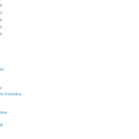
0)
5)
8)
4)
4)
ze
o
lie di plastica
mbre
06