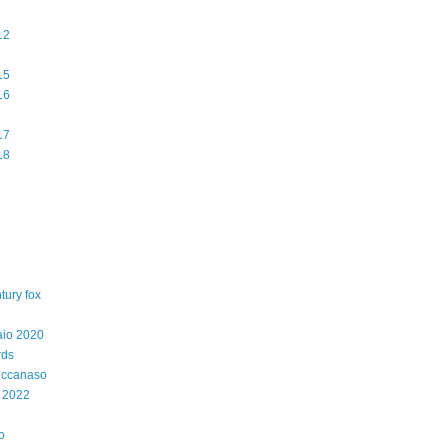
12
15
16
17
18
tury fox
aio 2020
rds
iccanaso
 2022
o