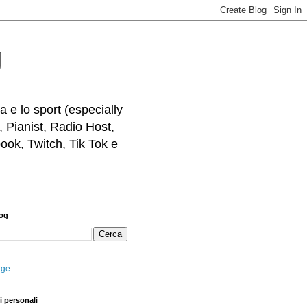
g
 e lo sport (especially
, Pianist, Radio Host,
ook, Twitch, Tik Tok e
log
age
i personali