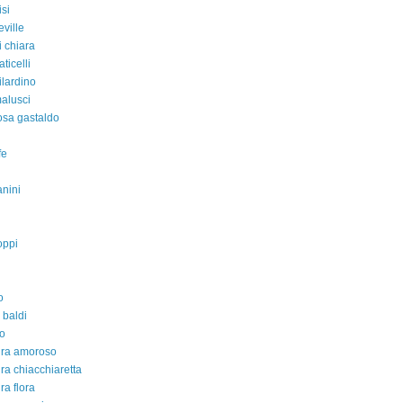
isi
eville
i chiara
aticelli
ilardino
malusci
rosa gastaldo
fe
nini
oppi
o
 baldi
o
dra amoroso
ra chiacchiaretta
ra flora