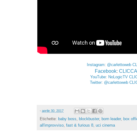
Instagram
:
@carlettoweb
CL
Facebook
:
CLICCA
YouTube
:
NoLogicTV
CLI
Twitter
:
@carlettoweb
CLI
-
aprile 30, 2017
Etichette:
baby boss
,
blockbuster
,
born leader
,
box off
all'improvviso
,
fast & furious 8
,
uci cinema