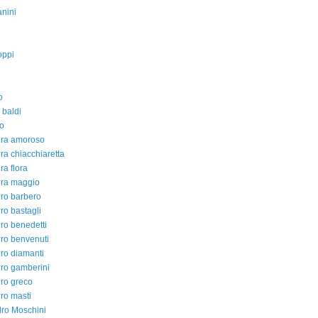
nini
oppi
o
 baldi
o
dra amoroso
ra chiacchiaretta
ra flora
dra maggio
ro barbero
ro bastagli
ro benedetti
ro benvenuti
ro diamanti
ro gamberini
ro greco
ro masti
ro Moschini