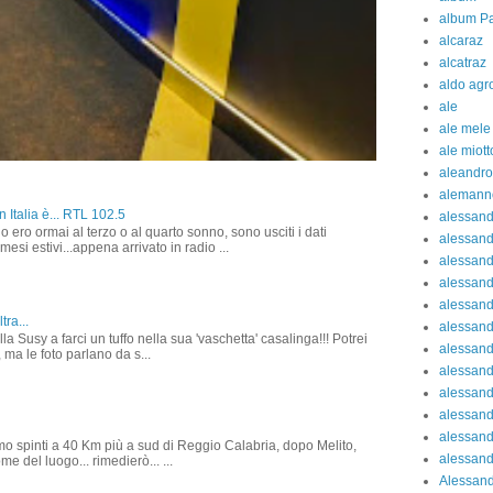
album Pa
alcaraz
alcatraz
aldo agr
ale
ale mele
ale miott
aleandro
alemann
 Italia è... RTL 102.5
alessan
o ero ormai al terzo o al quarto sonno, sono usciti i dati
alessand
 mesi estivi...appena arrivato in radio ...
alessand
alessan
alessand
tra...
alessand
la Susy a farci un tuffo nella sua 'vaschetta' casalinga!!! Potrei
alessand
 ma le foto parlano da s...
alessand
alessand
alessand
alessand
amo spinti a 40 Km più a sud di Reggio Calabria, dopo Melito,
alessand
e del luogo... rimedierò... ...
Alessand