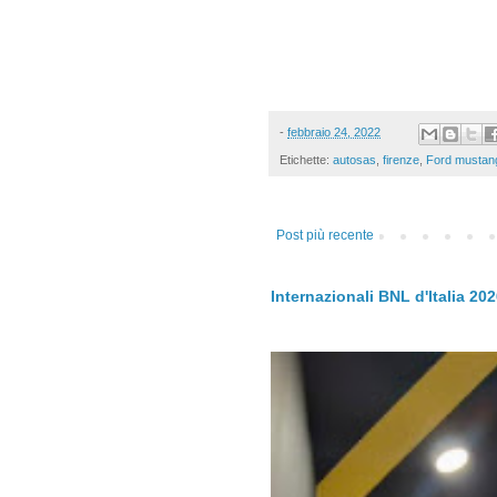
-
febbraio 24, 2022
Etichette:
autosas
,
firenze
,
Ford mustan
Post più recente
Internazionali BNL d'Italia 20
.