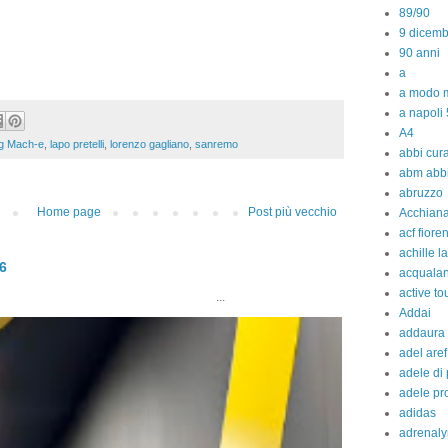
89/90
9 dicem
90 anni
a
a modo m
a napoli 
A4
g Mach-e
,
lapo pretelli
,
lorenzo gagliano
,
sanremo
abbi cura
abm abb
abruzzo
Home page
Post più vecchio
Acchiana
acf fiore
achille l
26
acquala
active to
..
Addai
addaura
adel aref
adele di
adele pr
adidas
adrenaly