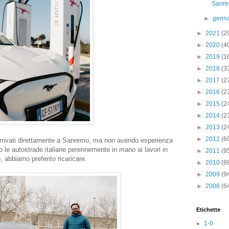
Sanre
►
genn
►
2021
(2
►
2020
(4
►
2019
(1
►
2018
(3
►
2017
(2
►
2016
(2
►
2015
(2
►
2014
(2
►
2013
(2
►
2012
(6
rrivati direttamente a Sanremo, ma non avendo esperienza
o le autostrade italiane perennemente in mano ai lavori in
►
2011
(9
, abbiamo preferito ricaricare.
►
2010
(8
►
2009
(9
►
2008
(6
Etichette
1-0