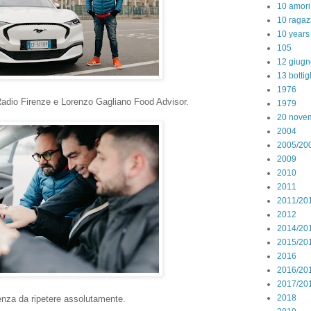
10 amori
10 ragaz
10 years
105
12 giugn
13 bottig
1976
adio Firenze e Lorenzo Gagliano Food Advisor.
1979
20 nove
2004
2005/20
2009
2010
2011
2011/20
2012
2014/20
2015/20
2016
2016/20
2017/20
2018
nza da ripetere assolutamente.