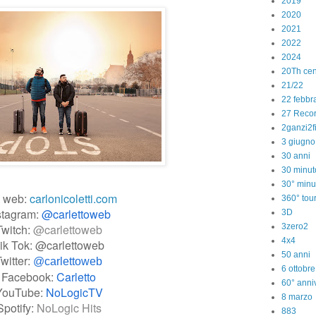
2019
2020
2021
2022
2024
20Th cen
21/22
22 febbr
27 Reco
2ganzi2f
3 giugno
30 anni
30 minut
30° minu
o web:
carlonicoletti.com
360° tou
stagram:
@carlettoweb
3D
Twitch:
@carlettoweb
3zero2
4x4
ik Tok: @carlettoweb
50 anni
witter:
@carlettoweb
6 ottobr
Facebook:
Carletto
60° anniv
YouTube:
NoLogicTV
8 marzo
Spotify:
NoLogic Hits
883