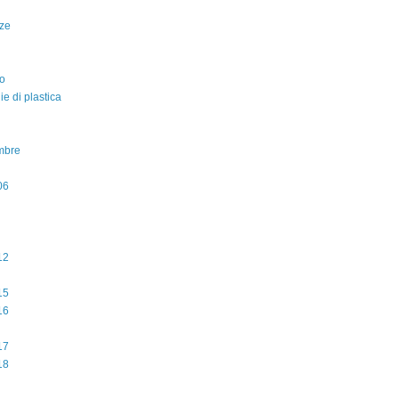
ze
o
lie di plastica
mbre
06
12
15
16
17
18