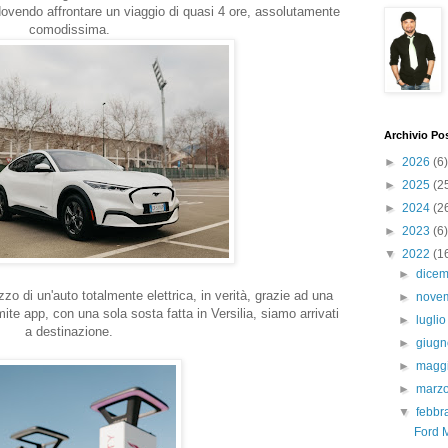
dovendo affrontare un viaggio di quasi 4 ore, assolutamente
comodissima.
Archivio Po
►
2026
(6)
►
2025
(2
►
2024
(2
►
2023
(6)
▼
2022
(1
►
dice
izzo di un'auto totalmente elettrica, in verità, grazie ad una
►
nove
amite app, con una sola sosta fatta in Versilia, siamo arrivati
►
lugli
a destinazione.
►
giug
►
magg
►
marz
▼
febbr
Ford 