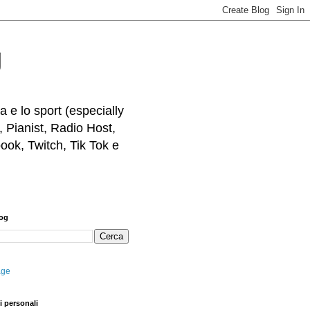
g
 e lo sport (especially
, Pianist, Radio Host,
ook, Twitch, Tik Tok e
log
age
i personali