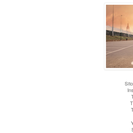
Sit
In
T
T