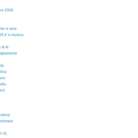
bre 2009
io vi amo
55 è 'a musica
 di te
igliamento
ta
ntina
auro
ndia
uch
 palma
ochaska
n XL