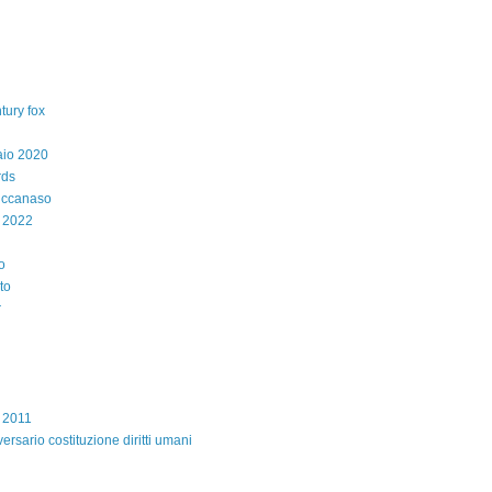
tury fox
aio 2020
rds
iccanaso
 2022
o
to
r
e 2011
ersario costituzione diritti umani