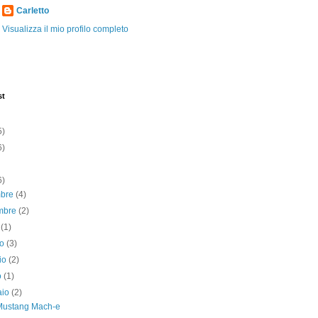
Carletto
Visualizza il mio profilo completo
st
5)
6)
6)
mbre
(4)
mbre
(2)
o
(1)
no
(3)
io
(2)
o
(1)
aio
(2)
Mustang Mach-e