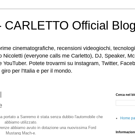
 CARLETTO Official Blo
rime cinematografiche, recensioni videogiochi, tecnologia
o Nicoletti (everyone calls me Carletto), DJ, Speaker, Mc
e YouTuber. Potete trovarmi su Instagram, Twitter, Faceb
iro per l'Italia e per il mondo.
2
Cerca nel b
e
'ha portato a Sanremo è stata senza dubbio l'automobile che
Home p
abbiamo utilizzato.
irenze abbiamo avuto in dotazione una nuovissima Ford
Informazion
Mustang Mach-e.