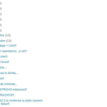
4)
0)
5)
8)
4)
4)
mbre
(13)
mbre
(13)
age + Live!!!
 capodanno...ci sei?
 Ale!!!
 Hood!!
hio...
se in diretta...
h!!!
de richiesta...
RITROVO milanese!!!
IZZATO!!!
02.5 si conferma la radio numero
 Italia!!!