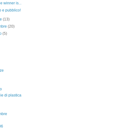
e winner is...
 e pubblico!
re
(13)
embre
(20)
to
(5)
ze
o
lie di plastica
mbre
06