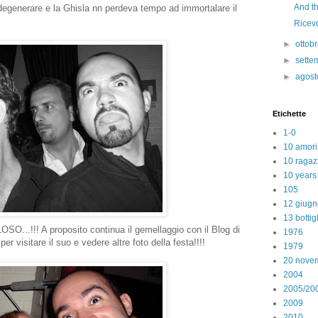
And th
degenerare e la Ghisla nn perdeva tempo ad immortalare il
Ricevo
►
ottob
►
sett
►
agos
Etichette
1-0
10 amori
10 ragaz
10 years
105
12 giugn
13 bottig
O...!!! A proposito continua il gemellaggio con il Blog di
1976
 per visitare il suo e vedere altre foto della festa!!!!
1979
20 nove
2004
2005/20
2009
2010