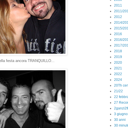
2011
2011/20
2012
2014/20
2015/20
2016
2016/20
2017/20
2018
2019
ella festa ancora TRANQUILLO...
2020
2021
2022
2024
20Th cen
21/22
22 febbr
27 Reco
2ganzi2f
3 giugno
30 anni
30 minut