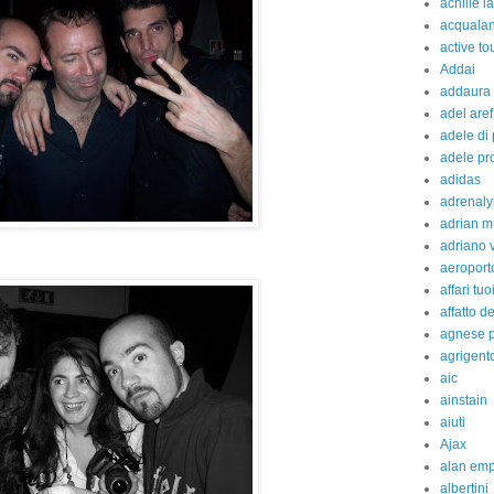
achille l
acquala
active to
Addai
addaura
adel aref
adele di
adele pr
adidas
adrenaly
adrian m
adriano 
aeroport
affari tuo
affatto d
agnese p
agrigent
aic
ainstain
aiuti
Ajax
alan em
albertini