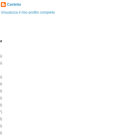
Carletto
Visualizza il mio profilo completo
st
5)
6)
6)
9)
0)
6)
3)
7)
3)
4)
3)