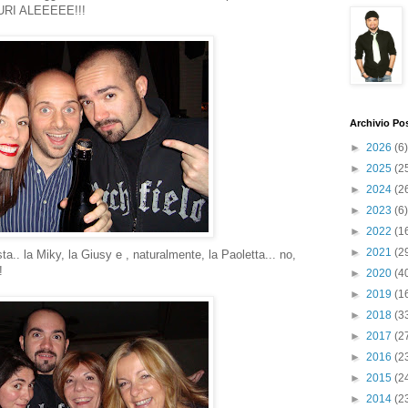
UGURI ALEEEEE!!!
Archivio Po
►
2026
(6)
►
2025
(2
►
2024
(2
►
2023
(6)
►
2022
(1
►
2021
(2
ta.. la Miky, la Giusy e , naturalmente, la Paoletta... no,
!
►
2020
(4
►
2019
(1
►
2018
(3
►
2017
(2
►
2016
(2
►
2015
(2
►
2014
(2