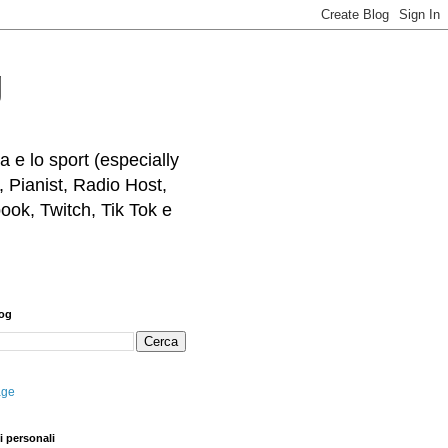
g
 e lo sport (especially
, Pianist, Radio Host,
ook, Twitch, Tik Tok e
log
age
i personali