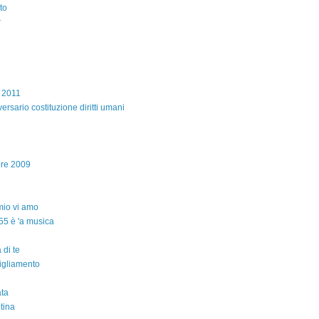
to
r
e 2011
ersario costituzione diritti umani
bre 2009
io vi amo
55 è 'a musica
 di te
igliamento
ta
ntina