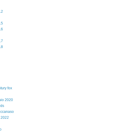
12
15
16
17
18
tury fox
aio 2020
rds
iccanaso
 2022
o