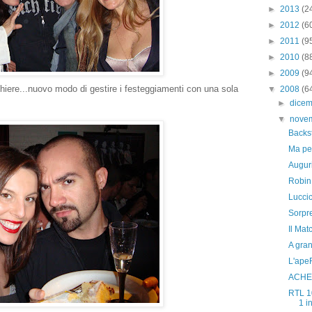
►
2013
(2
►
2012
(6
►
2011
(9
►
2010
(8
►
2009
(9
cchiere...nuovo modo di gestire i festeggiamenti con una sola
▼
2008
(6
►
dice
▼
nove
Backst
Ma per
Auguri
Robin
Luccic
Sorpre
Il Matc
A gran
L'ape
ACHER
RTL 1
1 in