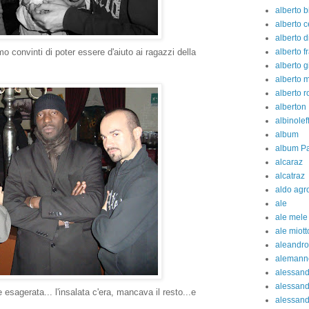
alberto b
alberto c
alberto d
o convinti di poter essere d'aiuto ai ragazzi della
alberto fr
alberto g
alberto 
alberto 
alberton
albinolef
album
album Pa
alcaraz
alcatraz
aldo agr
ale
ale mele
ale miott
aleandro
alemann
alessan
alessand
sagerata... l'insalata c'era, mancava il resto...e
alessand