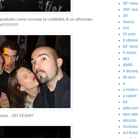
30° minu
360° tou
3D
rattutto come rovinare la credibilità di un affermato
3zero2
!!!!!!!!!!!!
4x4
50 anni
6 ottobr
60° anniv
8 marzo
883
89/90
9 dicem
90 anni
a
a modo m
a napoli 
A4
abbi cura
abm abb
.c'mon...OH YEAH!!!
abruzzo
Acchiana
acf fiore