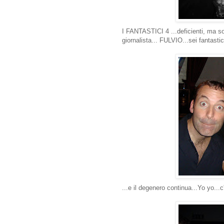
I FANTASTICI 4 ...deficienti, ma sop
giornalista... FULVIO...sei fantastico!
...e il degenero continua...Yo yo..