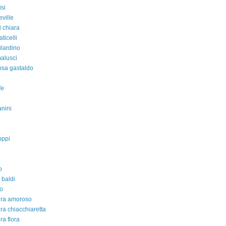
isi
eville
i chiara
aticelli
ilardino
malusci
rosa gastaldo
fe
nini
oppi
o
 baldi
o
dra amoroso
ra chiacchiaretta
ra flora