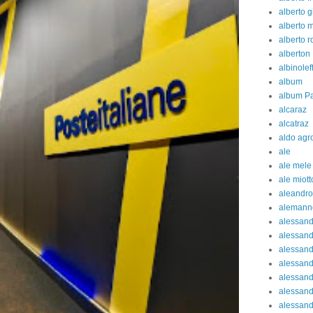
alberto g
alberto 
alberto 
alberton
albinolef
album
album Pa
alcaraz
alcatraz
aldo agr
ale
ale mele
ale miott
aleandro
alemann
alessan
alessand
alessand
alessan
alessand
alessand
alessand