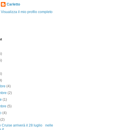
Carletto
Visualizza il mio profilo completo
st
5)
6)
6)
9)
mbre
(4)
mbre
(2)
re
(1)
embre
(5)
to
(4)
o
(2)
 Cruise arriverà il 28 luglio nelle
 it...