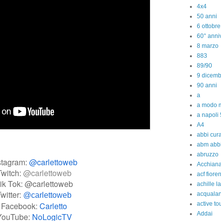
4x4
50 anni
6 ottobr
60° anniv
8 marzo
883
89/90
9 dicem
90 anni
a
a modo m
a napoli 
A4
abbi cura
abm abb
abruzzo
stagram:
@carlettoweb
Acchiana
Twitch:
@carlettoweb
acf fiore
ik Tok: @carlettoweb
achille l
witter:
acquala
@carlettoweb
active to
Facebook:
Carletto
Addai
YouTube:
NoLogicTV