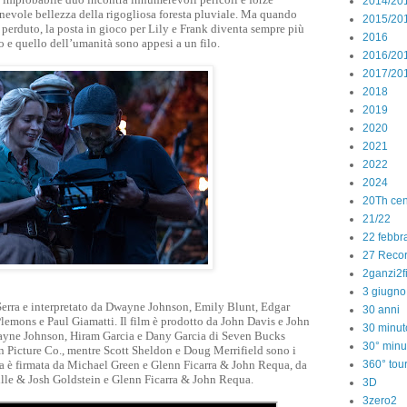
2014/20
nnevole bellezza della rigogliosa foresta pluviale. Ma quando
2015/20
 perduto, la posta in gioco per Lily e Frank diventa sempre più
2016
no e quello dell’umanità sono appesi a un filo.
2016/20
2017/20
2018
2019
2020
2021
2022
2024
20Th cen
21/22
22 febbr
27 Reco
2ganzi2f
3 giugno
-Serra e interpretato da Dwayne Johnson, Emily Blunt, Edgar
30 anni
lemons e Paul Giamatti. Il film è prodotto da John Davis e John
30 minut
ayne Johnson, Hiram Garcia e Dany Garcia di Seven Bucks
30° minu
n Picture Co., mentre Scott Sheldon e Doug Merrifield sono i
360° tou
ra è firmata da Michael Green e Glenn Ficarra & John Requa, da
lle & Josh Goldstein e Glenn Ficarra & John Requa.
3D
3zero2