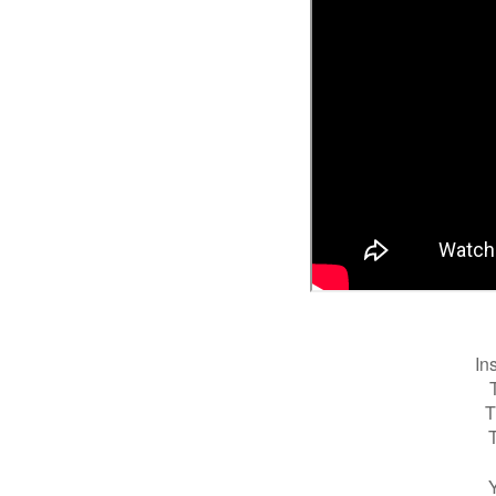
In
T
T