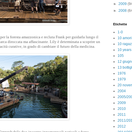
►
2009
(9
►
2008
(6
Etichette
1-0
 per la foresta amazzonica e recluta Frank per guidarla lungo il
10 amori
arca diroccata ma affascinante. Lily è determinata a scoprire un
10 ragaz
acità curative, in grado di cambiare il futuro della medicina.
10 years
105
12 giugn
13 bottig
1976
1979
20 nove
2004
2005/20
2009
2010
2011
2011/20
2012
l’improbabile duo incontra innumerevoli pericoli e forze