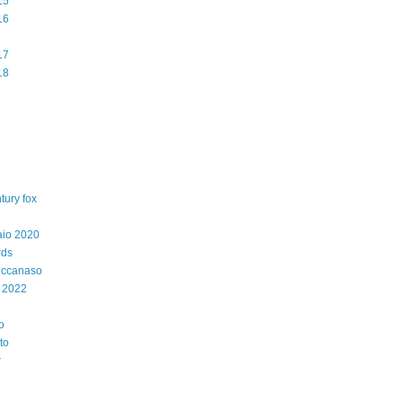
15
16
17
18
tury fox
aio 2020
rds
iccanaso
 2022
o
to
r