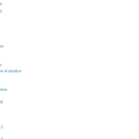
4)
4)
ze
o
lie di plastica
mbre
06
12