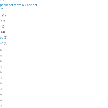
per beneficenza al Forte dei
rmi
no
(1)
io
(4)
e
(1)
o
(3)
aio
(1)
aio
(1)
0)
6)
3)
7)
3)
4)
3)
4)
0)
5)
8)