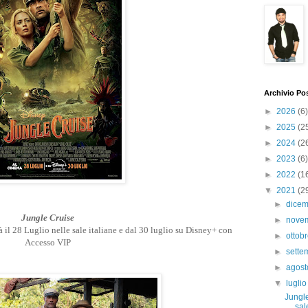
Archivio Po
►
2026
(6)
►
2025
(2
►
2024
(2
►
2023
(6)
►
2022
(1
▼
2021
(2
►
dice
Jungle Cruise
►
nove
à il 28 Luglio nelle sale italiane e dal 30 luglio su Disney+ con
►
ottob
Accesso VIP
►
sett
►
agos
▼
lugli
Jungle
sale