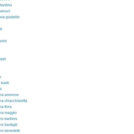
ilardino
malusci
rosa gastaldo
fe
nini
oppi
o
 baldi
o
dra amoroso
ra chiacchiaretta
ra flora
dra maggio
ro barbero
ro bastagli
ro benedetti