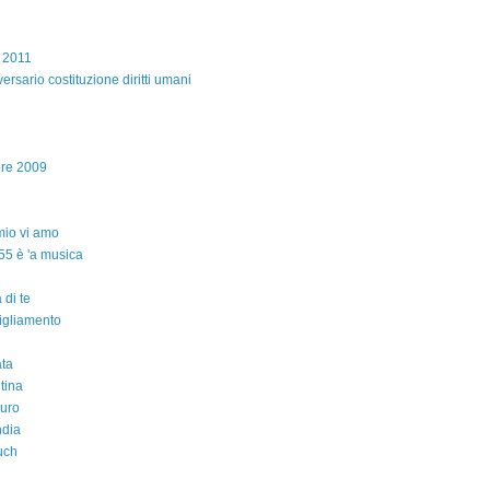
e 2011
ersario costituzione diritti umani
bre 2009
io vi amo
55 è 'a musica
 di te
igliamento
ta
ntina
auro
ndia
uch