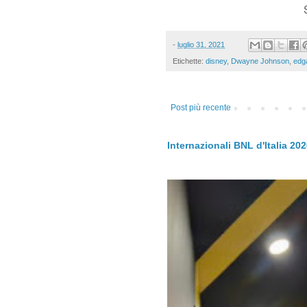
-
luglio 31, 2021
Etichette:
disney
,
Dwayne Johnson
,
edg
Post più recente
Internazionali BNL d'Italia 20
.