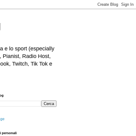
g
 e lo sport (especially
, Pianist, Radio Host,
ook, Twitch, Tik Tok e
log
age
i personali