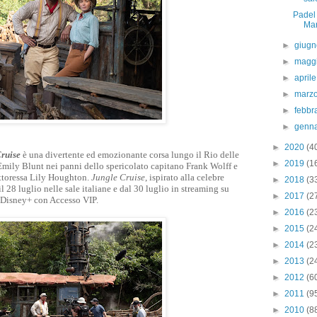
Padel 
Ma
►
giug
►
magg
►
april
►
marz
►
febbr
►
genn
►
2020
(4
ruise
è una divertente ed emozionante corsa lungo il Rio delle
►
2019
(1
ly Blunt nei panni dello spericolato capitano Frank Wolff e
dottoressa Lily Houghton.
Jungle Cruise
, ispirato alla celebre
►
2018
(3
l 28 luglio nelle sale italiane e dal 30 luglio in streaming su
►
2017
(2
Disney+ con Accesso VIP.
►
2016
(2
►
2015
(2
►
2014
(2
►
2013
(2
►
2012
(6
►
2011
(9
►
2010
(8