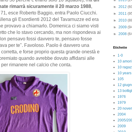
►
2013
(2
te rimarrà sicuramente il 20 marzo 1988
,
►
2012
(6
71, esce Roberto Baggio, entra Paolo Ciucchi.
►
2011
(9
allena gli Esordienti 2012 del Tavarnuzze ed era
►
2010
(8
e provavo a chiamarlo. Domenica ci siamo visti
►
2009
(9
detto che lo stavo cercando, ma non rispondeva ai
►
2008
(6
Non pensavo fossi davvero te, pensavo fosse
ava per te". Favoloso. Paolo è davvero una
Etichette
corretta, e forse proprio questa grande onestà e
1-0
premiato quando avrebbe dovuto affidarsi alle
10 amori
 per rimanere nel calcio che conta.
10 ragaz
10 years
105
12 giugn
13 bottig
1976
1979
20 nove
2004
2005/20
2009