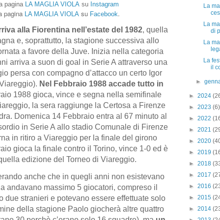
la pagina
LA MAGLIA VIOLA
su
Instagram
La mag
a pagina
su
.
ces
LA MAGLIA VIOLA
Facebook
La mag
riva alla Fiorentina nell’estate del 1982
, quella
di p
gna e, soprattutto, la stagione successiva allo
La mag
leg
ornata a favore della Juve. Inizia nella categoria
La fes
nni arriva a suon di goal in Serie A attraverso una
il c
ggio persa con compagno d’attacco un certo Igor
►
genn
l Viareggio).
Nel Febbraio 1988 accade tutto in
aio 1988 gioca, vince e segna nella semifinale
►
2024
(2
 Viareggio, la sera raggiunge la Certosa a Firenze
►
2023
(6)
uadra. Domenica 14 Febbraio entra al 67 minuto al
►
2022
(1
sordio in Serie A allo stadio Comunale di Firenze
►
2021
(2
rna in ritiro a Viareggio per la finale del girono
►
2020
(4
o gioca la finale contro il Torino, vince 1-0 ed è
►
2019
(1
uella edizione del Torneo di Viareggio.
►
2018
(3
►
2017
(2
iderando anche che in quegli anni non esistevano
►
2016
(2
na andavano massimo 5 giocatori, compreso il
►
2015
(2
 due stranieri e potevano essere effettuate solo
ermine della stagione Paolo giocherà altre quattro
►
2014
(2
 erano 30 perchè c’erano solo 16 squadre), ma
un