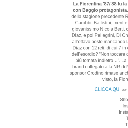
La Fiorentina ’87/’88 fu 
con Baggio protagonista
della stagione precedente R
Carobbi, Battistini, mentr
giovanissimo Nicola Berti, c
Diaz, e poi Pellegrini, Di Ch
all’ottavo posto mancando l
Diaz con 12 reti, di cui 7 i
dell’esordio? “Non toccare 
più tornata indietro…”. La
brand collegato alla NR di 
sponsor Crodino rimase anc
visto, la Fio
per
CLICCA QUI
Sit
In
Inst
T