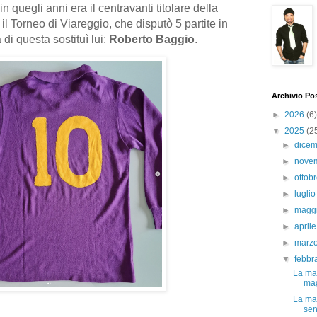
 in quegli anni era il centravanti titolare della
il Torneo di Viareggio, che disputò 5 partite in
di questa sostituì lui:
Roberto Baggio
.
Archivio Po
►
2026
(6)
▼
2025
(2
►
dice
►
nove
►
ottob
►
lugli
►
magg
►
april
►
marz
▼
febbr
La mag
mag
La mag
sen