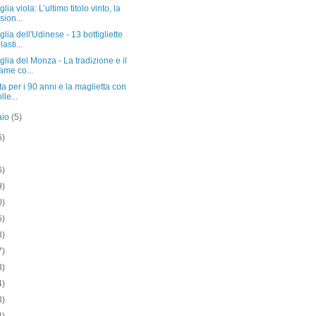
lia viola: L’ultimo titolo vinto, la
sion...
lia dell'Udinese - 13 bottigliette
lasti...
lia del Monza - La tradizione e il
ame co...
ta per i 90 anni e la maglietta con
olle...
aio
(5)
6)
6)
9)
0)
6)
3)
7)
3)
4)
3)