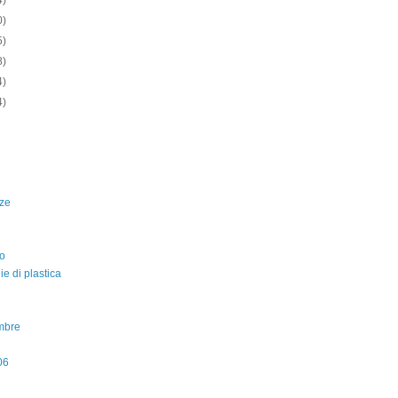
4)
0)
5)
8)
4)
4)
ze
o
lie di plastica
mbre
06