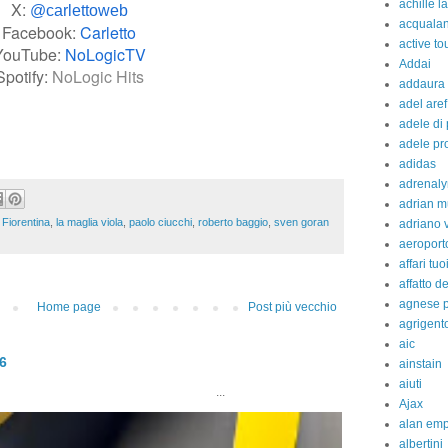
achille l
X:
@carlettoweb
acquala
Facebook:
Carletto
active to
YouTube:
NoLogicTV
Addai
Spotify:
NoLogic Hits
addaura
adel aref
adele di
adele pr
adidas
adrenaly
adrian m
a Fiorentina
,
la maglia viola
,
paolo ciucchi
,
roberto baggio
,
sven goran
adriano 
aeroport
affari tuo
affatto d
agnese p
Home page
Post più vecchio
agrigent
aic
26
ainstain
aiuti
..
Ajax
alan em
albertini