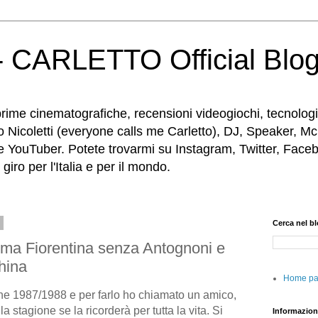
 CARLETTO Official Blo
rime cinematografiche, recensioni videogiochi, tecnologia
o Nicoletti (everyone calls me Carletto), DJ, Speaker, Mc
e YouTuber. Potete trovarmi su Instagram, Twitter, Faceb
iro per l'Italia e per il mondo.
5
Cerca nel b
rima Fiorentina senza Antognoni e
hina
Home p
ne 1987/1988 e per farlo ho chiamato un amico,
a stagione se la ricorderà per tutta la vita. Si
Informazion