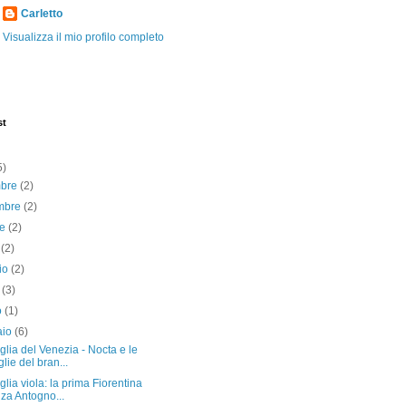
Carletto
Visualizza il mio profilo completo
st
5)
mbre
(2)
mbre
(2)
re
(2)
o
(2)
io
(2)
e
(3)
o
(1)
aio
(6)
lia del Venezia - Nocta e le
lie del bran...
lia viola: la prima Fiorentina
za Antogno...