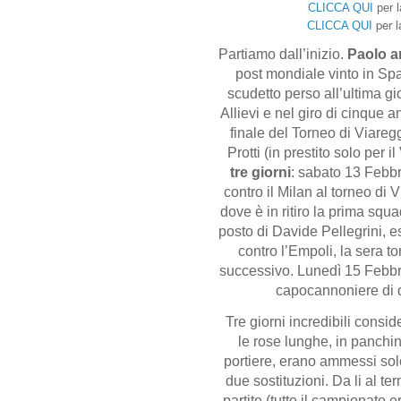
CLICCA QUI
per 
per l
CLICCA QUI
Partiamo dall’inizio.
Paolo ar
post mondiale vinto in Spa
scudetto perso all’ultima gi
Allievi e nel giro di cinque a
finale del Torneo di Viare
Protti (in prestito solo per i
tre giorni
: sabato 13 Febbr
contro il Milan al torneo di
dove è in ritiro la prima sq
posto di Davide Pellegrini, e
contro l’Empoli, la sera to
successivo. Lunedì 15 Febbrai
capocannoniere di q
Tre giorni incredibili cons
le rose lunghe, in panchi
portiere, erano ammessi solo
due sostituzioni. Da li al t
partite (tutto il campionato