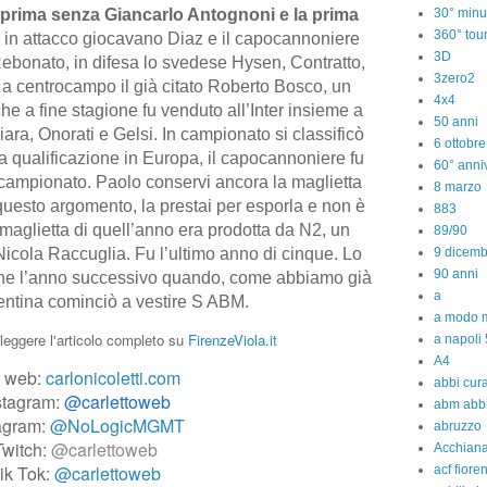
la prima senza Giancarlo Antognoni e la prima
30° minu
360° tou
, in attacco giocavano Diaz e il capocannoniere
3D
ebonato, in difesa lo svedese Hysen, Contratto,
3zero2
e a centrocampo il già citato Roberto Bosco, un
4x4
he a fine stagione fu venduto all’Inter insieme a
50 anni
iara, Onorati e Gelsi. In campionato si classificò
6 ottobr
a qualificazione in Europa, il capocannoniere fu
60° anniv
n campionato. Paolo conservi ancora la maglietta
8 marzo
questo argomento, la prestai per esporla e non è
883
 maglietta di quell’anno era prodotta da N2, un
89/90
Nicola Raccuglia. Fu l’ultimo anno di cinque. Lo
9 dicem
90 anni
he l’anno successivo quando, come abbiamo già
a
rentina cominciò a vestire S ABM.
a modo m
 leggere l'articolo completo su
FirenzeViola.it
a napoli 
A4
o web:
carlonicoletti.com
abbi cura
stagram:
@carlettoweb
abm abb
agram:
@NoLogicMGMT
abruzzo
Twitch:
@carlettoweb
Acchiana
ik Tok:
@carlettoweb
acf fiore