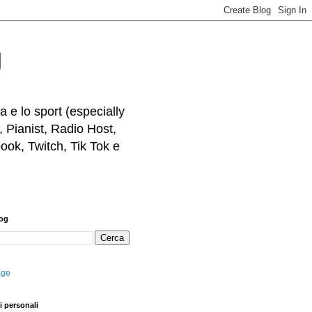
g
 e lo sport (especially
, Pianist, Radio Host,
ook, Twitch, Tik Tok e
log
age
i personali