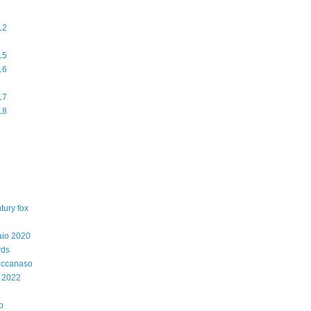
12
15
16
17
18
tury fox
aio 2020
rds
iccanaso
 2022
o