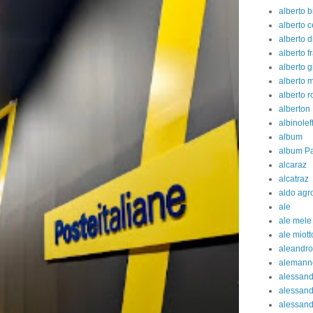
alberto b
alberto c
alberto d
alberto fr
alberto g
alberto 
alberto 
alberton
albinolef
album
album Pa
alcaraz
alcatraz
aldo agr
ale
ale mele
ale miott
aleandro
alemann
alessan
alessand
alessand