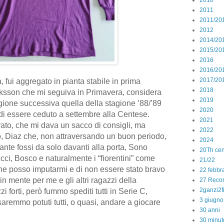
2010
2011
2011/20
2012
2014/20
2015/20
2016
2016/20
2017/20
a, fui aggregato in pianta stabile in prima
2018
iksson che mi seguiva in Primavera, considera
2019
 stagione successiva quella della stagione ’88/’89
2020
di essere ceduto a settembre alla Centese.
2021
to, che mi dava un sacco di consigli, ma
2022
, Diaz che, non attraversando un buon periodo,
2024
nte fossi da solo davanti alla porta, Sono
20Th cen
cci, Bosco e naturalmente i “fiorentini” come
21/22
che posso imputarmi e di non essere stato bravo
22 febbr
n mente per me e gli altri ragazzi della
27 Reco
2ganzi2f
i forti, però fummo spediti tutti in Serie C,
3 giugno
saremmo potuti tutti, o quasi, andare a giocare
30 anni
30 minut