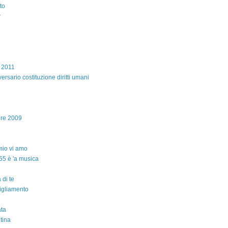
to
r
e 2011
ersario costituzione diritti umani
bre 2009
io vi amo
55 è 'a musica
 di te
igliamento
ta
ntina