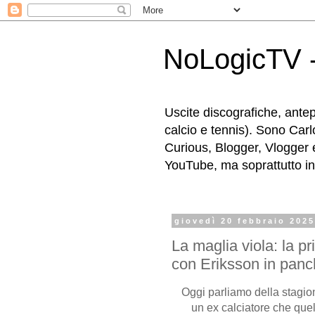
NoLogicTV -
Uscite discografiche, antep
calcio e tennis). Sono Carl
Curious, Blogger, Vlogger 
YouTube, ma soprattutto in g
giovedì 20 febbraio 202
La maglia viola: la p
con Eriksson in panc
Oggi parliamo della stagio
un ex calciatore che quell