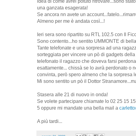
idea di come avrei potuto ritrovare...sono stato '
una ganzata esagerata!
Se ancora nn avete un account...fatelo...rimarret
Almeno per me è andata così...!
Ieri sera sono ripartito su RTL 102.5 con Il Fi
Sono contento...ho sentito UMMONTE di bella 
Tante telefonate e una sorpresa ad una ragazza
sorteggiata per vincere un pò di gadgets della 
telefonato il ragazzo che doveva farsi perdona
esattamente... chissà se lo avrà perdonato o n
convinta, però spero almeno che la sorpresa le
Mi sono sentito un pò il Dottor Stranamore...ma
Stasera alle 21 di nuovo in onda!
Se volete partecipare chiamate lo 02 25 15 1
5 oppure mi mandate una bella mail a
carletto
A più tardi...