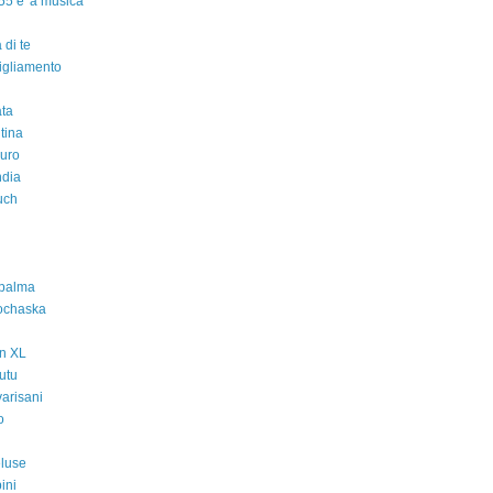
55 è 'a musica
 di te
igliamento
ta
ntina
auro
ndia
uch
 palma
ochaska
n XL
utu
varisani
o
i
eluse
ini