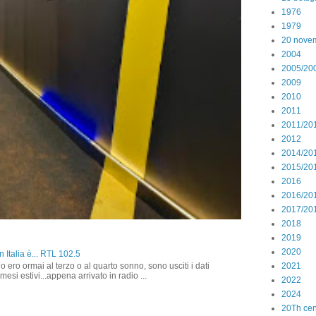
1976
1979
20 nove
2004
2005/20
2009
2010
2011
2011/20
2012
2014/20
2015/20
2016
2016/20
2017/20
2018
2019
2020
 Italia è... RTL 102.5
o ero ormai al terzo o al quarto sonno, sono usciti i dati
2021
 mesi estivi...appena arrivato in radio ...
2022
2024
20Th cen