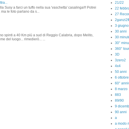
21/22
tra...
la Susy a farci un tuffo nella sua 'vaschetta' casalinga!!! Potrei
22 febbr
 ma le foto parlano da s...
27 Reco
2ganzi2f
3 giugno
30 anni
amo spinti a 40 Km più a sud di Reggio Calabria, dopo Melito,
30 minut
e del luogo... rimedierò... ...
30° minu
360° tou
3D
3zero2
4x4
50 anni
6 ottobr
60° anniv
8 marzo
883
89/90
9 dicem
90 anni
a
a modo m