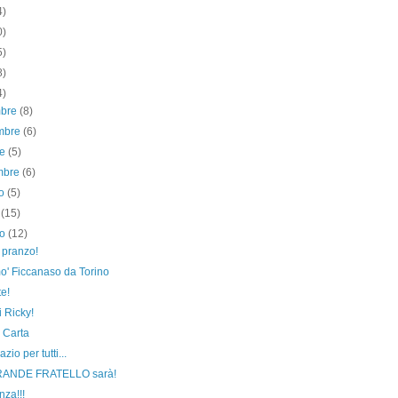
4)
0)
5)
8)
4)
mbre
(8)
mbre
(6)
re
(5)
embre
(6)
to
(5)
o
(15)
no
(12)
a pranzo!
imo' Ficcanaso da Torino
te!
 Ricky!
 Carta
zio per tutti...
GRANDE FRATELLO sarà!
za!!!