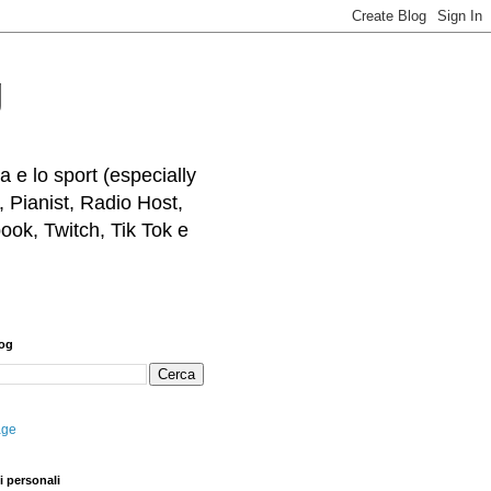
g
 e lo sport (especially
, Pianist, Radio Host,
ook, Twitch, Tik Tok e
log
age
i personali