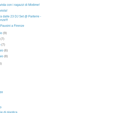
rvista con i ragazzi di Mixtime!
viola!
a dalle 23 DJ Set @ Parterre -
enze!!!
Pausini a Firenze
io
(9)
e
(7)
o
(7)
aio
(6)
aio
(8)
4)
ze
o
lie di plastica