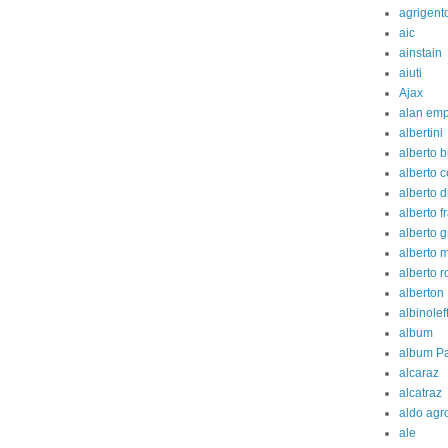
agrigent
aic
ainstain
aiuti
Ajax
alan em
albertini
alberto b
alberto c
alberto d
alberto fr
alberto g
alberto 
alberto 
alberton
albinolef
album
album Pa
alcaraz
alcatraz
aldo agr
ale