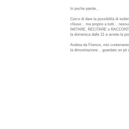
In poche parole...
Cerco di dare la possibilità di esibi
chiuse... ma proprio a tutti... ne
IMITARE, RECITARE o RACCONTARE
la domenica dalle 21 e avrete la poss
Andrea da Firenze, mio conterraneo
la dimostrazione... guardate un pò 