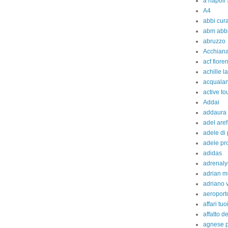
a napoli 
A4
abbi cura
abm abb
abruzzo
Acchiana
acf fiore
achille l
acquala
active to
Addai
addaura
adel aref
adele di
adele pr
adidas
adrenaly
adrian m
adriano 
aeroport
affari tuo
affatto d
agnese p