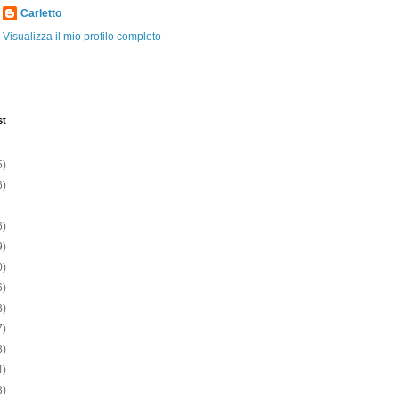
Carletto
Visualizza il mio profilo completo
st
5)
6)
6)
9)
0)
6)
3)
7)
3)
4)
3)