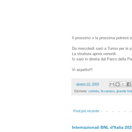
Il prossimo o la prossima potresti e
Da mercoledì sarò a Torino per le p
La struttura aprirà venerdì...
Io sarò in diretta dal Parco della P
Vi aspetto!!!
-
giugno 22, 2009
Etichette:
carletto
,
ficcanaso
,
grande frate
Post più recente
Internazionali BNL d'Italia 20