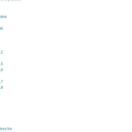
mbre
06
12
15
16
17
18
tury fox