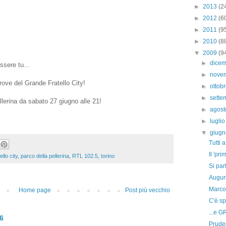
►
2013
(2
►
2012
(6
►
2011
(9
►
2010
(8
▼
2009
(9
►
dice
ssere tu...
►
nove
rove del Grande Fratello City!
►
ottob
►
sett
ellerina da sabato 27 giugno alle 21!
►
agos
►
lugli
▼
giug
Tutti 
Il 'pr
llo city
,
parco della pellerina
,
RTL 102.5
,
torino
Si par
Auguri
Marco
Home page
Post più vecchio
C'è spa
...e 
26
Pruden