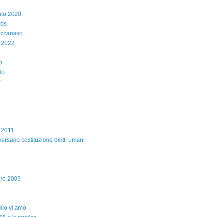
aio 2020
rds
iccanaso
 2022
o
to
r
e 2011
ersario costituzione diritti umani
bre 2009
io vi amo