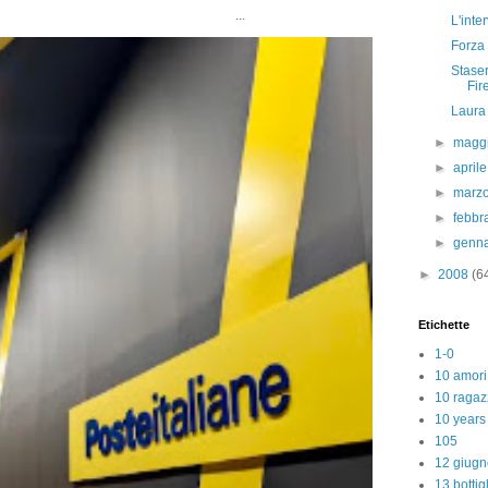
..
L'inte
Forza 
Staser
Fir
Laura 
►
magg
►
april
►
marz
►
febbr
►
genn
►
2008
(6
Etichette
1-0
10 amori
10 ragaz
10 years
105
12 giugn
13 bottig