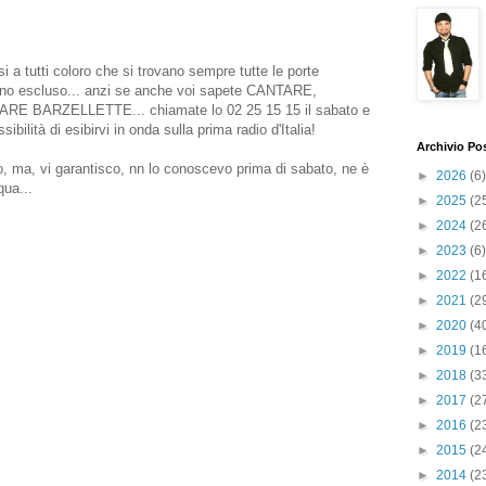
rsi a tutti coloro che si trovano sempre tutte le porte
ssuno escluso... anzi se anche voi sapete CANTARE,
 BARZELLETTE... chiamate lo 02 25 15 15 il sabato e
ibilità di esibirvi in onda sulla prima radio d'Italia!
Archivio Po
, ma, vi garantisco, nn lo conoscevo prima di sabato, ne è
►
2026
(6)
qua...
►
2025
(2
►
2024
(2
►
2023
(6)
►
2022
(1
►
2021
(2
►
2020
(4
►
2019
(1
►
2018
(3
►
2017
(2
►
2016
(2
►
2015
(2
►
2014
(2