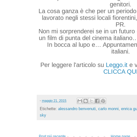
genitori.
La cosa ganza è che per un periodo
lavorato negli stessi locali fiorenti
PR.
Non mi sorprenderei se in un futuro
un film di punta del cinema italian
In bocca al lupo e… Appuntament
italiani.
Per leggere l'articolo su
Leggo.it
e v
CLICCA QU
-
maggio 21, 2015
Etichette:
alessandro benvenuti
,
carlo monni
,
enrica gu
sky
Post più recente
Home page