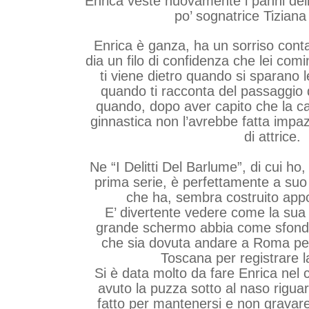
Enrica veste nuovamente i panni del
po’ sognatrice Tiziana
Enrica è ganza, ha un sorriso cont
dia un filo di confidenza che lei comi
ti viene dietro quando si sparano l
quando ti racconta del passaggi
quando, dopo aver capito che la ca
ginnastica non l’avrebbe fatta impazzi
di attrice.
Ne “I Delitti Del Barlume”, di cui ho
prima serie, è perfettamente a suo a
che ha, sembra costruito appo
E’ divertente vedere come la sua
grande schermo abbia come sfondo 
che sia dovuta andare a Roma per
Toscana per registrare la
Si è data molto da fare Enrica nel 
avuto la puzza sotto al naso riguar
fatto per mantenersi e non gravare 