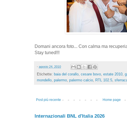
Domani ancora foto... Con calma ma recuperi
Stay tuned!!!
-
agosto 24, 2010
Etichette:
baia del corallo
,
cesare bovo
,
estate 2010
,
g
mondello
,
palermo
,
palermo calcio
,
RTL 102.5
,
sferrac
Post più recente
Home page
Internazionali BNL d'Italia 2026