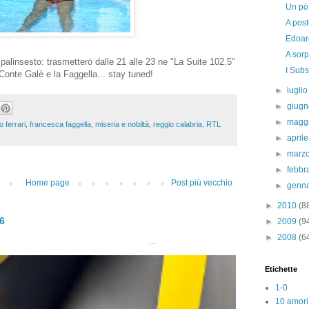
Un pò 
A poste
Edoar
A sor
insesto: trasmetterò dalle 21 alle 23 ne "La Suite 102.5"
I Sub
l Conte Galè e la Faggella... stay tuned!
►
lugli
►
giug
►
magg
o ferrari
,
francesca faggella
,
miseria e nobiltà
,
reggio calabria
,
RTL
►
april
►
marz
►
febbr
Home page
Post più vecchio
►
genn
►
2010
(8
26
►
2009
(9
►
2008
(6
..
Etichette
1-0
10 amori