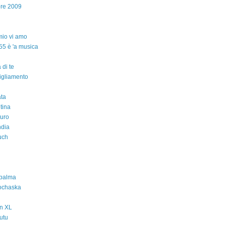
bre 2009
io vi amo
55 è 'a musica
 di te
igliamento
ta
ntina
auro
ndia
uch
 palma
ochaska
n XL
utu