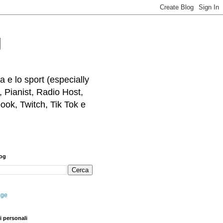
g
 e lo sport (especially
, Pianist, Radio Host,
ook, Twitch, Tik Tok e
log
age
i personali