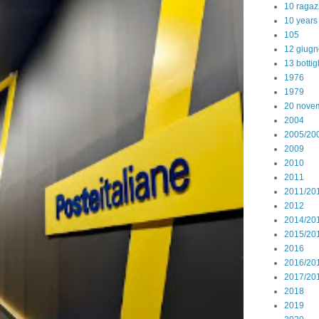
10 ragaz
10 years
105
12 giugn
13 bottig
1976
1979
20 nove
2004
2005/20
2009
2010
2011
2011/20
2012
2014/20
2015/20
2016
2016/20
2017/20
2018
2019