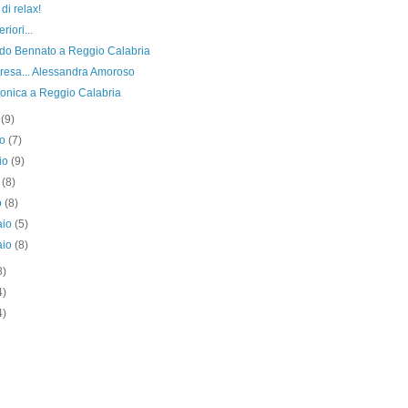
di relax!
riori...
do Bennato a Reggio Calabria
presa... Alessandra Amoroso
sonica a Reggio Calabria
o
(9)
no
(7)
io
(9)
e
(8)
o
(8)
aio
(5)
aio
(8)
8)
4)
4)