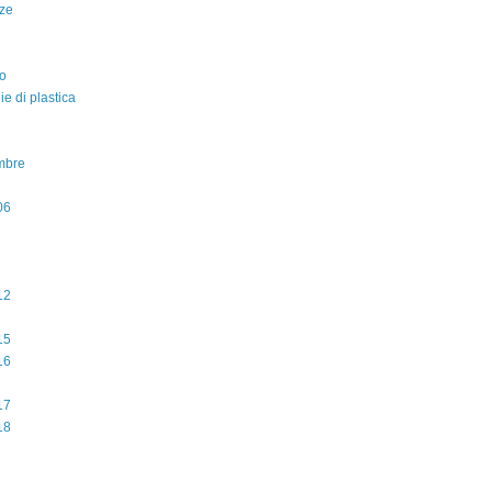
ze
o
lie di plastica
mbre
06
12
15
16
17
18