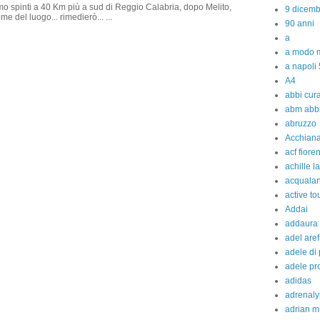
amo spinti a 40 Km più a sud di Reggio Calabria, dopo Melito,
9 dicem
e del luogo... rimedierò... ...
90 anni
a
a modo m
a napoli 
A4
abbi cura
abm abb
abruzzo
Acchiana
acf fiore
achille l
acquala
active to
Addai
addaura
adel aref
adele di
adele pr
adidas
adrenaly
adrian m