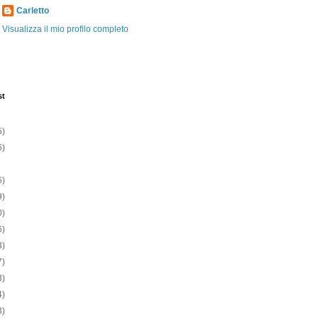
Carletto
Visualizza il mio profilo completo
st
5)
6)
6)
9)
0)
6)
3)
7)
3)
4)
3)