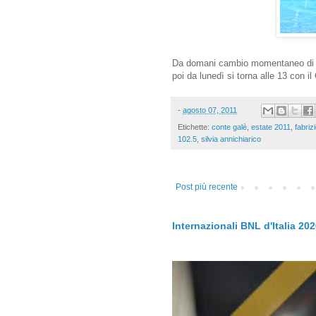
Da domani cambio momentaneo di pal
poi da lunedì si torna alle 13 con i
-
agosto 07, 2011
Etichette:
conte galè
,
estate 2011
,
fabrizi
102.5
,
silvia annichiarico
Post più recente
Internazionali BNL d'Italia 20
.