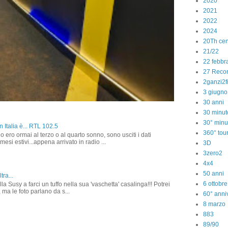
2020
2021
2022
2024
20Th cen
21/22
22 febbr
27 Reco
2ganzi2f
3 giugno
30 anni
30 minut
30° minu
 Italia è... RTL 102.5
360° tou
o ero ormai al terzo o al quarto sonno, sono usciti i dati
 mesi estivi...appena arrivato in radio ...
3D
3zero2
4x4
50 anni
tra...
6 ottobr
la Susy a farci un tuffo nella sua 'vaschetta' casalinga!!! Potrei
 ma le foto parlano da s...
60° anniv
8 marzo
883
89/90