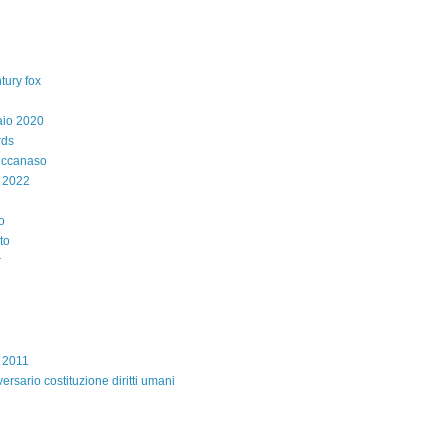
tury fox
aio 2020
rds
iccanaso
 2022
o
to
r
e 2011
ersario costituzione diritti umani