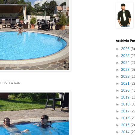
Archivio Po
►
2026
(6)
►
2025
(2
►
2024
(2
►
2023
(6)
►
2022
(1
nnichiarico.
►
2021
(2
►
2020
(4
►
2019
(1
►
2018
(3
►
2017
(2
►
2016
(2
►
2015
(2
►
2014
(2