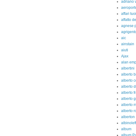
adriano 
aeroport
affari tuo
affatto d
agnese p
agrigent
aic
ainstain
aiuti
Ajax
alan em
albertini
alberto b
alberto c
alberto d
alberto fr
alberto g
alberto 
alberto 
alberton
albinolef
album
album Pa