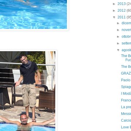
►
2013
(2
►
2012
(6
▼
2011
(9
►
dice
►
nove
►
ottob
►
sett
▼
agos
The Be
Fuo
The Be
GRAZI
Paolo
Spiag
I Modà
Franc
La pr
Messi
Calcio
Love B