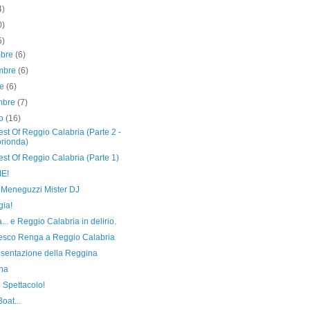
4)
0)
5)
mbre
(6)
mbre
(6)
re
(6)
embre
(7)
to
(16)
st Of Reggio Calabria (Parte 2 -
rionda)
st Of Reggio Calabria (Parte 1)
E!
 Meneguzzi Mister DJ
gia!
... e Reggio Calabria in delirio.
esco Renga a Reggio Calabria
esentazione della Reggina
na
 Spettacolo!
oat...