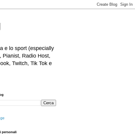
g
 e lo sport (especially
, Pianist, Radio Host,
ook, Twitch, Tik Tok e
log
age
i personali