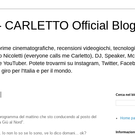
 CARLETTO Official Blo
rime cinematografiche, recensioni videogiochi, tecnologia
o Nicoletti (everyone calls me Carletto), DJ, Speaker, Mc
e YouTuber. Potete trovarmi su Instagram, Twitter, Faceb
iro per l'Italia e per il mondo.
2
Cerca nel b
 programma del mattino che sto conducendo al posto del
Home p
 Giù al Nord".
Informazion
. Io non lo so se lo sono, ve lo dico domani... ok?