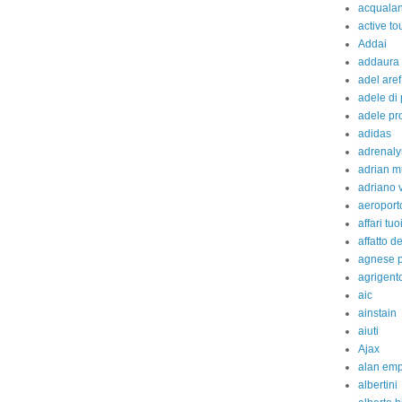
acquala
active to
Addai
addaura
adel aref
adele di
adele pr
adidas
adrenaly
adrian m
adriano 
aeroport
affari tuo
affatto d
agnese p
agrigent
aic
ainstain
aiuti
Ajax
alan em
albertini