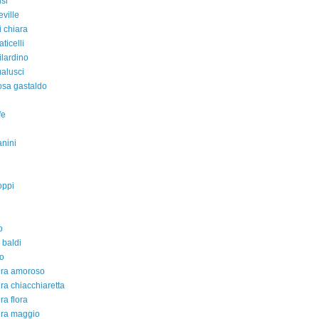
isi
eville
i chiara
aticelli
ilardino
malusci
rosa gastaldo
fe
nini
oppi
o
 baldi
o
dra amoroso
ra chiacchiaretta
ra flora
dra maggio