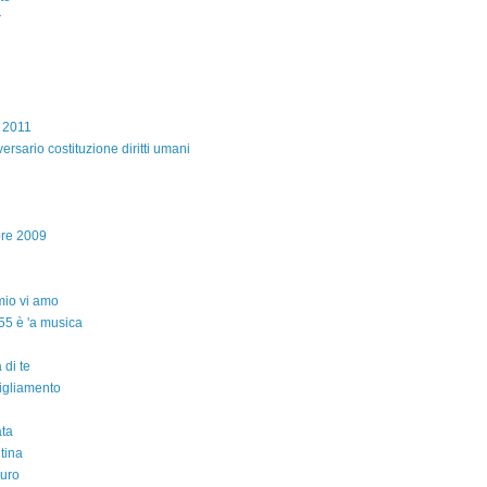
r
e 2011
ersario costituzione diritti umani
bre 2009
io vi amo
55 è 'a musica
 di te
igliamento
ta
ntina
auro