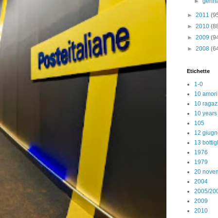
►
genn
►
2011
(9
►
2010
(8
►
2009
(9
►
2008
(6
Etichette
1-0
10 amori
10 ragaz
10 years
105
12 giugn
13 bottig
1976
1979
20 nove
2004
2005/20
2009
2010