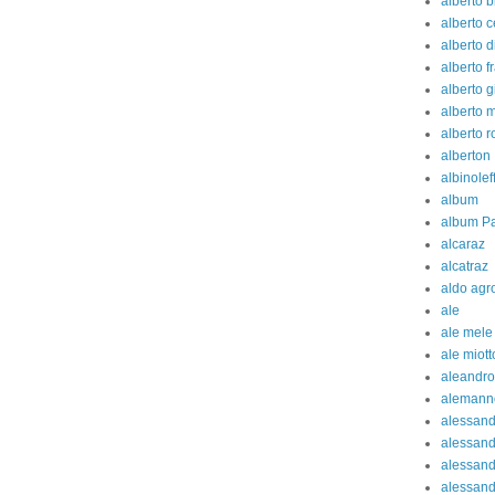
alberto b
alberto c
alberto d
alberto fr
alberto g
alberto 
alberto 
alberton
albinolef
album
album Pa
alcaraz
alcatraz
aldo agr
ale
ale mele
ale miott
aleandro
alemann
alessan
alessand
alessand
alessan