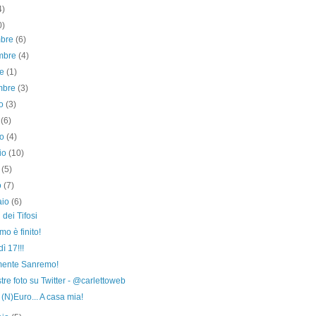
4)
0)
mbre
(6)
mbre
(4)
re
(1)
embre
(3)
to
(3)
o
(6)
no
(4)
io
(10)
e
(5)
o
(7)
aio
(6)
 dei Tifosi
o è finito!
ì 17!!!
mente Sanremo!
tre foto su Twitter - @carlettoweb
 (N)Euro... A casa mia!