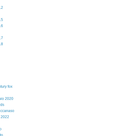
12
15
16
17
18
tury fox
aio 2020
rds
iccanaso
 2022
o
to