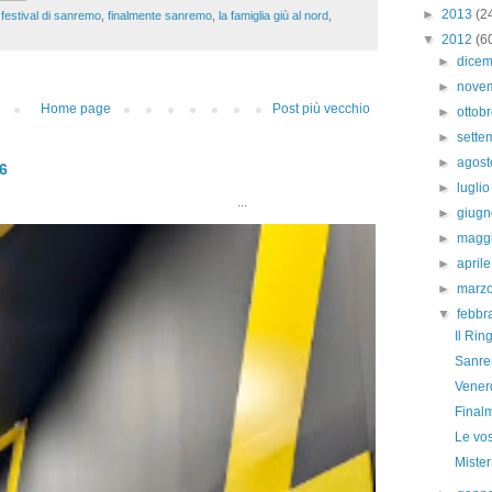
►
2013
(2
,
festival di sanremo
,
finalmente sanremo
,
la famiglia giù al nord
,
▼
2012
(6
►
dice
►
nove
Home page
Post più vecchio
►
ottob
►
sett
►
agos
26
►
lugli
..
►
giug
►
magg
►
april
►
marz
▼
febbr
Il Ring
Sanrem
Venerd
Final
Le vos
Mister