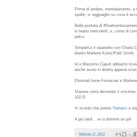
Prima di andare, meritatamente, a r
spalle, vi ragguaglio su cosa è acc
Bella puntata di #finalmentesanrem
in teatro mercoledì, e, come di con
palco.
Simpatico il siparietto con Chiara 
duetto Marlene Kuntz/Patti Smith.
Io e Massimo Caputi abbiamo ricevut
anche avuto in diretta appena sces
Eliminati Irene Fornaciari e Marlene
Stasera verrà decretato il vincitore 
102.5!
Vi ricordo che potete
Twittarci
e seg
A più tardi... vo a dormire un pò!
-
febbraio 17, 2012