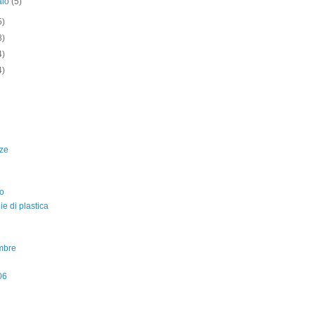
aio
(5)
5)
8)
4)
4)
ze
o
lie di plastica
mbre
06