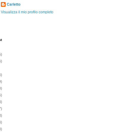
Carletto
Visualizza il mio profilo completo
st
5)
6)
6)
9)
0)
6)
3)
7)
3)
4)
3)