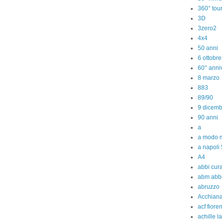
360° tou
3D
3zero2
4x4
50 anni
6 ottobr
60° anniv
8 marzo
883
89/90
9 dicem
90 anni
a
a modo m
a napoli 
A4
abbi cura
abm abb
abruzzo
Acchiana
acf fiore
achille l