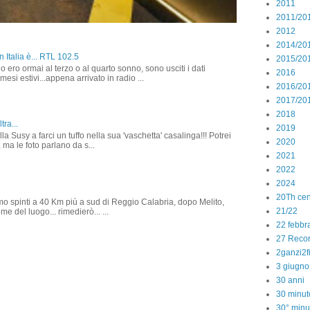
2011
2011/20
2012
2014/20
 Italia è... RTL 102.5
2015/20
o ero ormai al terzo o al quarto sonno, sono usciti i dati
2016
 mesi estivi...appena arrivato in radio ...
2016/20
2017/20
2018
tra...
2019
la Susy a farci un tuffo nella sua 'vaschetta' casalinga!!! Potrei
2020
 ma le foto parlano da s...
2021
2022
2024
20Th cen
amo spinti a 40 Km più a sud di Reggio Calabria, dopo Melito,
21/22
e del luogo... rimedierò... ...
22 febbr
27 Reco
2ganzi2f
3 giugno
30 anni
30 minut
30° minu