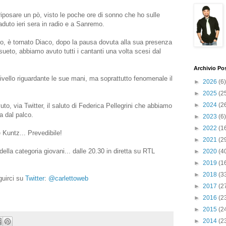
iposare un pò, visto le poche ore di sonno che ho sulle
aduto ieri sera in radio e a Sanremo.
o, è tornato Diaco, dopo la pausa dovuta alla sua presenza
sueto, abbiamo avuto tutti i cantanti una volta scesi dal
Archivio Po
Civello riguardante le sue mani, ma soprattutto fenomenale il
►
2026
(6)
►
2025
(2
►
2024
(2
o, via Twitter, il saluto di Federica Pellegrini che abbiamo
a dal palco.
►
2023
(6)
►
2022
(1
 Kuntz... Prevedibile!
►
2021
(2
della categoria giovani... dalle 20.30 in diretta su RTL
►
2020
(4
►
2019
(1
►
2018
(3
uirci su
Twitter
:
@carlettoweb
►
2017
(2
►
2016
(2
►
2015
(2
►
2014
(2