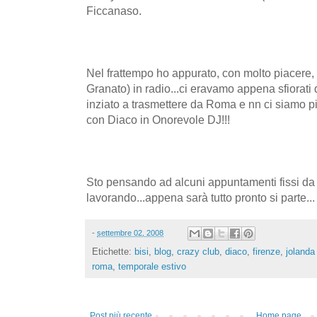
Ficcanaso.
Nel frattempo ho appurato, con molto piacere, i
Granato) in radio...ci eravamo appena sfiorati 
inziato a trasmettere da Roma e nn ci siamo più
con Diaco in Onorevole DJ!!!
Sto pensando ad alcuni appuntamenti fissi da in
lavorando...appena sarà tutto pronto si parte...
-
settembre 02, 2008
Etichette:
bisi
,
blog
,
crazy club
,
diaco
,
firenze
,
jolanda
roma
,
temporale estivo
Post più recente
Home page