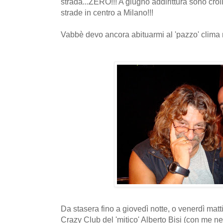
strada...ZERO!!! A giugno addirittura sono croll
strade in centro a Milano!!!
Vabbè devo ancora abituarmi al 'pazzo' clima m
Da stasera fino a giovedì notte, o venerdì matti
Crazy Club del 'mitico' Alberto Bisi (con me ne